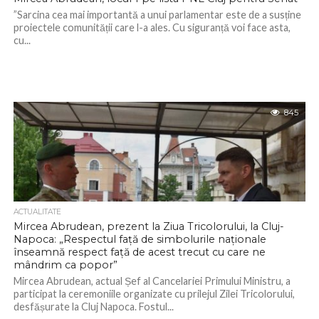
”Sarcina cea mai importantă a unui parlamentar este de a susține
proiectele comunității care l-a ales. Cu siguranță voi face asta,
cu...
845
ACTUALITATE
Mircea Abrudean, prezent la Ziua Tricolorului, la Cluj-
Napoca: „Respectul față de simbolurile naționale
înseamnă respect față de acest trecut cu care ne
mândrim ca popor”
Mircea Abrudean, actual Șef al Cancelariei Primului Ministru, a
participat la ceremoniile organizate cu prilejul Zilei Tricolorului,
desfășurate la Cluj Napoca. Fostul...