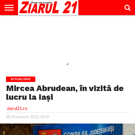
ACTUALITATE
INTERVIU
EDUCAŢIE
LIFESTYLE
OPINII
SPORT
ŞTIRI
UTILE
CONTACT
& TIMP
LIBER
<
ACTUALITATE
Mircea Abrudean, în vizită de
lucru la Iași
ziarul21.ro
24 ianuarie 2022, 20:16