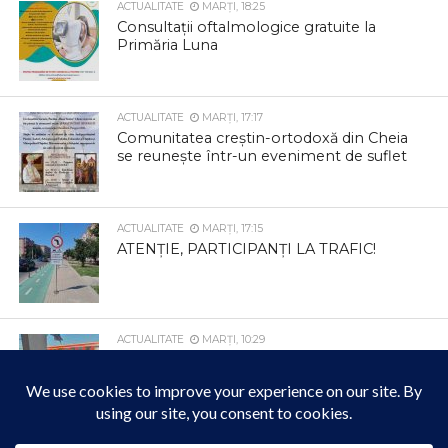
ACTUALITATE
MARȚI, 18:25
Consultații oftalmologice gratuite la
Primăria Luna
ACTUALITATE
MARȚI, 17:17
Comunitatea creștin-ortodoxă din Cheia
se reunește într-un eveniment de suflet
ACTUALITATE
MARȚI, 17:15
ATENȚIE, PARTICIPANȚI LA TRAFIC!
ACTUALITATE
MARȚI, 10:29
Bunul-simț pare să lipsească pentru unii
cetățeni