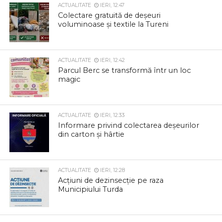
ACTUALITATE
IERI, 12:47
Colectare gratuită de deșeuri
voluminoase și textile la Tureni
ACTUALITATE
IERI, 12:42
Parcul Berc se transformă într un loc
magic
ACTUALITATE
IERI, 12:33
Informare privind colectarea deșeurilor
din carton și hârtie
ACTUALITATE
IERI, 12:28
Acțiuni de dezinsecție pe raza
Municipiului Turda