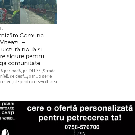
TE
rnizăm Comuna
Viteazu –
tructură nouă și
re sigure pentru
aga comunitate
tă perioadă, pe DN 75 (Strada
niei), se desfășoară o serie
ri esențiale pentru dezvoltarea
nizarea comunei noastre. În...