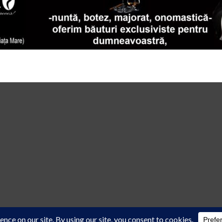
 law
cu acordul scris al reprezentanţilor