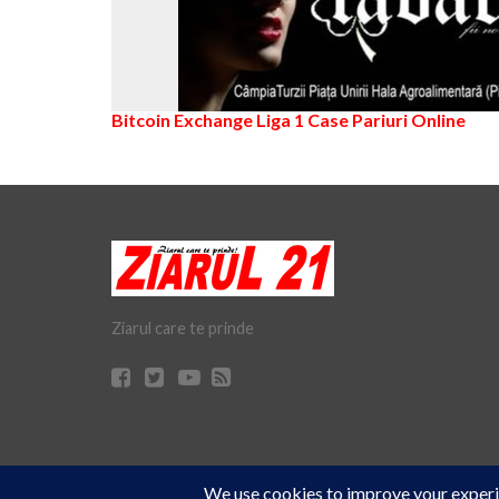
Bitcoin Exchange
Liga 1
Case Pariuri Online
Ziarul care te prinde
Cookie Consent plugin for the EU cookie
© Ziarul 21 Turda | Materialele de pe acest site pot fi preluate doar 