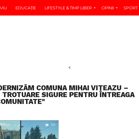
VIU
EDUCAŢIE
LIFESTYLE & TIMP LIBER
OPINII
SPORT
<
DERNIZĂM COMUNA MIHAI VITEAZU –
 TROTUARE SIGURE PENTRU ÎNTREAGA
COMUNITATE"
117