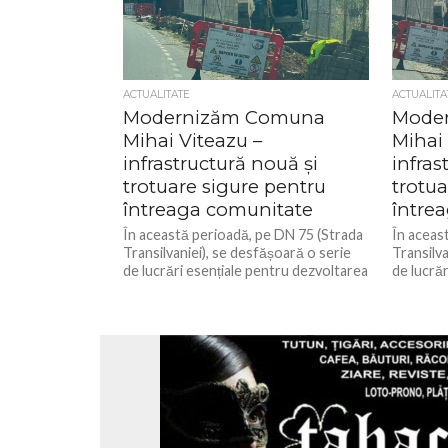
ACTUALITATE
ACTUALITA
Modernizăm Comuna
Mode
Mihai Viteazu –
Mihai 
infrastructură nouă și
infras
trotuare sigure pentru
trotua
întreaga comunitate
între
În această perioadă, pe DN 75 (Strada
În aceas
Transilvaniei), se desfășoară o serie
Transilva
de lucrări esențiale pentru dezvoltarea
de lucră
și modernizarea comunei noastre. În...
și moder