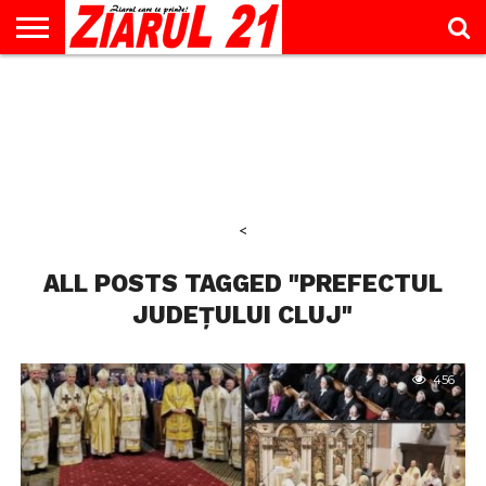
ACTUALITATE
INTERVIU
EDUCAŢIE
LIFESTYLE
OPINII
SPORT
ŞTIRI
UTILE
CONTACT
& TIMP
LIBER
<
ALL POSTS TAGGED "PREFECTUL
JUDEȚULUI CLUJ"
456