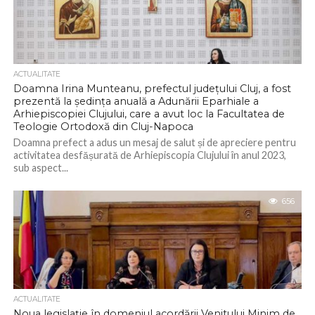
ACTUALITATE
Doamna Irina Munteanu, prefectul județului Cluj, a fost
prezentă la ședința anuală a Adunării Eparhiale a
Arhiepiscopiei Clujului, care a avut loc la Facultatea de
Teologie Ortodoxă din Cluj-Napoca
Doamna prefect a adus un mesaj de salut și de apreciere pentru
activitatea desfășurată de Arhiepiscopia Clujului în anul 2023,
sub aspect...
656
ACTUALITATE
Noua legislație în domeniul acordării Venitului Minim de