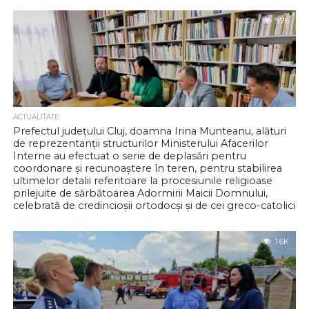
976
ACTUALITATE
Prefectul județului Cluj, doamna Irina Munteanu, alături
de reprezentanții structurilor Ministerului Afacerilor
Interne au efectuat o serie de deplasări pentru
coordonare și recunoaștere în teren, pentru stabilirea
ultimelor detalii referitoare la procesiunile religioase
prilejuite de sărbătoarea Adormirii Maicii Domnului,
celebrată de credincioșii ortodocși și de cei greco-catolici
La Mănăstirea (Sanctuar Arhiepiscopal Major) și Casa Generală a
1.6K
Congregației Surorilor Maicii Domnului din Cluj-Napoca, doamna
prefect a fost primită de către...