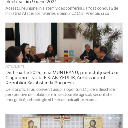
electoral din 9 iunie 2024
Această reuniune în sistem videoconferință a fost condusă de
ministrul Afacerilor Interne, domnul Cătălin Predoiu și cu
participarea doamnei Aneta Matei, secretar...
485
ACTUALITATE
De 1 martie 2024, Irina MUNTEANU, prefectul județului
Cluj, a primit vizita E.S. Aly YERLIK, Ambasadorul
Republicii Kazahstan la București
Cei doi oficiali au convenit asupra oportunității de a deschide
perspective de colaborare în sectoarele agricol, securitate
energetică, tehnologie și telecomunicații, precum...
425