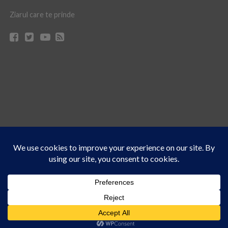
Ziarul care te prinde
Acest site folosește cookies. Navigând în continuare, vă exprimați acordul asupra folosirii
CONTACT
CLAUS WEB DESIGN & HOSTING
cookie-urilor.
Află mai multe
© Ziarul 21 Turda | Materialele de pe acest site pot fi preluate doar cu acordul
Am înțeles!
scris al reprezentanţilor publicaţiei Ziarul 21.