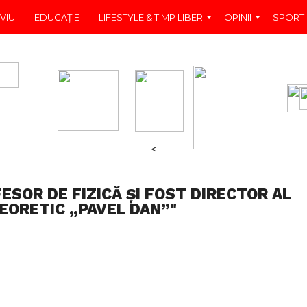
VIU
EDUCAŢIE
LIFESTYLE & TIMP LIBER
OPINII
SPORT
<
ESOR DE FIZICĂ ȘI FOST DIRECTOR AL
TEORETIC „PAVEL DAN”"