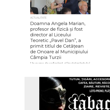
ACTUALITATE
Doamna Angela Marian,
profesor de fizică și fost
director al Liceului
Teoretic „Pavel Dan”, a
primit titlul de Cetățean
de Onoare al Municipiului
Câmpia Turzii
Un nume de referință al învățământului
din Câmpia Turzii a primit cea mai înaltă
distincție acordată de administrația
locală. Consiliul Local a...