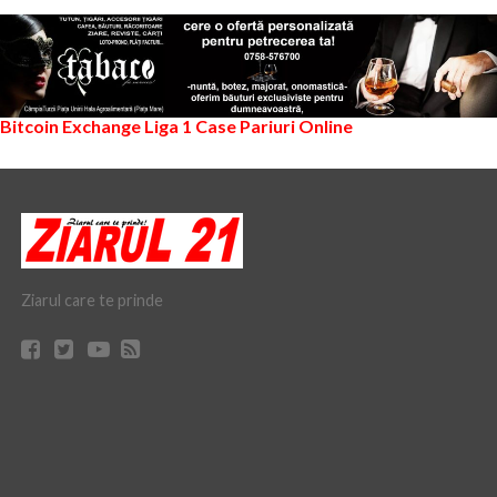
Bitcoin Exchange
Liga 1
Case Pariuri Online
Ziarul care te prinde