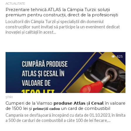
ACTUALITATE
Prezentare tehnică ATLAS la Câmpia Turzii: soluții
premium pentru construcții, direct de la profesioniști
Locuitorii din Câmpia Turzii și specialiștii din domeniul
construcțiilor sunt invitați să participe la un eveniment dedicat
inovației și calității în acest...
625
ŞTIRI
Cumperi de la Viamso 𝗽𝗿𝗼𝗱𝘂𝘀𝗲 𝗔𝘁𝗹𝗮𝘀 ș𝗶 𝗖𝗲𝘀𝗮𝗹 în valoare
de 1500 lei și 𝐩𝐫𝐢𝐦𝐞ș𝐭𝐢 𝐜𝐚𝐝𝐨𝐮 un card de combustibil
Campania se desfășoară începând cu data de 01.10.2023, în limita
a 500 de carduri de combustibil a câte 100 de lei fiecare,...