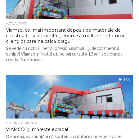
ACTUALITATE
Viamso, cel mai important depozit de materiale de
construcții, se dezvoltă. „Dorim să mulțumim tuturor
clienților care ne calcă pragul”
Se vede cu ochiui liber profesionalismului și devotamentul
echipei Viamso și faptul că, pe parcursul a 13 ani, societatea
condusă de Sorin...
1.3K
LOCURI DE MUNCA
VIAMSO își mărește echipa!
De aceea, va anunțăm că suntem în căutarea unei persoane