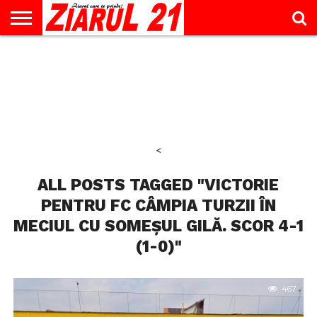
ACTUALITATE
INTERVIU
EDUCAŢIE
LIFESTYLE
OPINII
SPORT
ŞTIRI
UTILE
CONTACT
& TIMP
LIBER
<
ALL POSTS TAGGED "VICTORIE
PENTRU FC CÂMPIA TURZII ÎN
MECIUL CU SOMEȘUL GILĂ. SCOR 4-1
(1-0)"
467