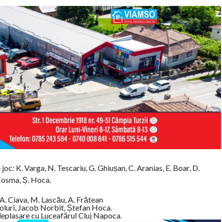
oc: K. Varga, N. Tescariu, G. Ghiușan, C. Aranias, E. Boar, D.
 Cosma, Ș. Hoca.
, A. Ciava, M. Lascău, A. Frătean
goluri, Jacob Norbit, Ștefan Hoca.
eplasare cu Luceafărul Cluj Napoca.