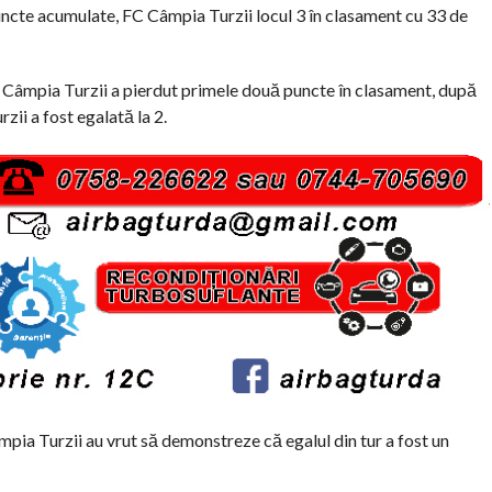
uncte acumulate, FC Câmpia Turzii locul 3 în clasament cu 33 de
C Câmpia Turzii a pierdut primele două puncte în clasament, după
zii a fost egalată la 2.
âmpia Turzii au vrut să demonstreze că egalul din tur a fost un