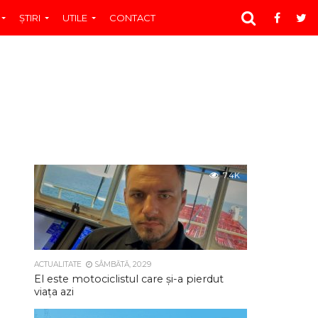
ŞTIRI
UTILE
CONTACT
7.4K
ACTUALITATE
SÂMBĂTĂ, 20:29
El este motociclistul care și-a pierdut
viața azi