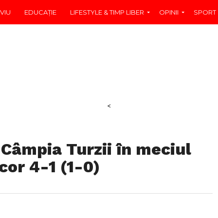
VIU
EDUCAŢIE
LIFESTYLE & TIMP LIBER
OPINII
SPORT
<
 Câmpia Turzii în meciul
cor 4-1 (1-0)