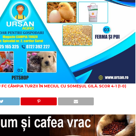
FC CÂMPIA TURZII ÎN MECIUL CU SOMEȘUL GILĂ. SCOR 4-1 (1-0)