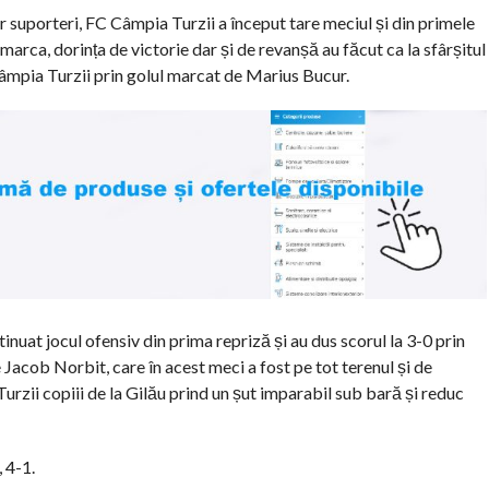
lor suporteri, FC Câmpia Turzii a început tare meciul și din primele
marca, dorința de victorie dar și de revanșă au făcut ca la sfârșitul
âmpia Turzii prin golul marcat de Marius Bucur.
inuat jocul ofensiv din prima repriză și au dus scorul la 3-0 prin
Jacob Norbit, care în acest meci a fost pe tot terenul și de
rzii copiii de la Gilău prind un șut imparabil sub bară și reduc
 4-1.