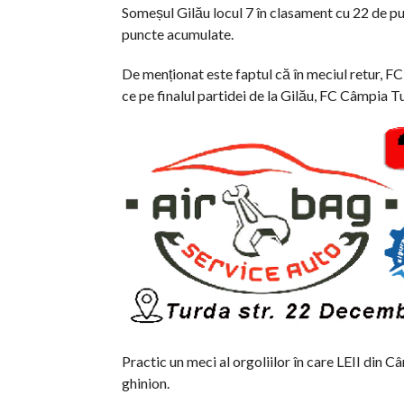
Someșul Gilău locul 7 în clasament cu 22 de p
puncte acumulate.
De menționat este faptul că în meciul retur, F
ce pe finalul partidei de la Gilău, FC Câmpia Tur
Practic un meci al orgoliilor în care LEII din C
ghinion.