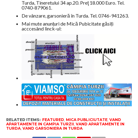
Turda, Tineretului 34 ap.20. Preţ 18.000 Euro. Tel.
0740-879061.
De vânzare, garsonieră în Turda. Tel. 0746-941263.
Mai mute anunțuri de Mică Pubicitate găsiți
acccesând linck-ul:
RELATED ITEMS:
FEATURED
,
MICA PUBLICIUTATE
,
VAND
APARTAMENTE IN CAMPIA TURZII
,
VAND APARTAMENTE IN
TURDA
,
VAND GARSONIERA IN TURDA