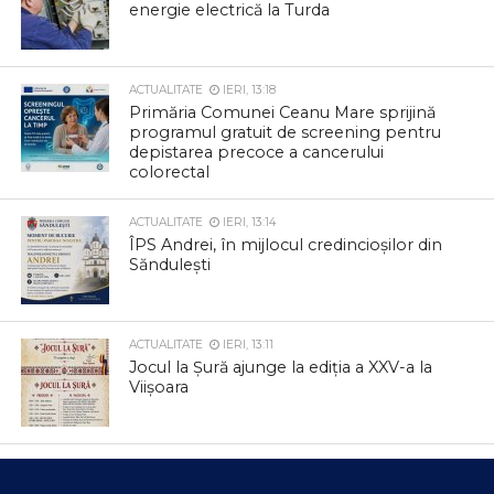
energie electrică la Turda
ACTUALITATE
IERI, 13:18
Primăria Comunei Ceanu Mare sprijină
programul gratuit de screening pentru
depistarea precoce a cancerului
colorectal
ACTUALITATE
IERI, 13:14
ÎPS Andrei, în mijlocul credincioșilor din
Săndulești
ACTUALITATE
IERI, 13:11
Jocul la Șură ajunge la ediția a XXV-a la
Viișoara
ACTUALITATE
IERI, 12:32
CUPA SUMMER FEST 2026: Câmpia