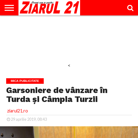
ACTUALITATE
INTERVIU
EDUCAŢIE
LIFESTYLE
OPINII
SPORT
ŞTIRI
UTILE
CONTACT
& TIMP
LIBER
<
MICA PUBLICITATE
Garsoniere de vânzare în
Turda și Câmpia Turzii
ziarul21.ro
29 aprilie 2019, 08:43