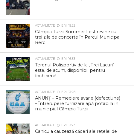
ACTUALITATE
IERI, 19:22
Câmpia Turzii Summer Fest revine cu
trei zile de concerte în Parcul Municipal
Berc
ACTUALITATE
IERI, 16:33
Terenul Polisportiv de la „Trei Lacuri”
este, de acum, disponibil pentru
închiriere!
ACTUALITATE
IERI, 13:28
ANUNȚ – Remediere avarie (defecțiune)
– Întrerupere furnizare apă potabilă în
municipiul Câmpia Turzii
ACTUALITATE
IERI, 13:23
Canicula cauzează căderi ale rețelei de