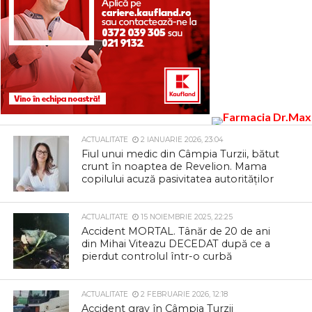
ACTUALITATE
2 IANUARIE 2026, 23:04
Fiul unui medic din Câmpia Turzii, bătut
crunt în noaptea de Revelion. Mama
copilului acuză pasivitatea autorităților
ACTUALITATE
15 NOIEMBRIE 2025, 22:25
Accident MORTAL. Tânăr de 20 de ani
din Mihai Viteazu DECEDAT după ce a
pierdut controlul într-o curbă
ACTUALITATE
2 FEBRUARIE 2026, 12:18
Accident grav în Câmpia Turzii