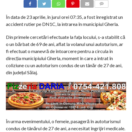
COMMENTS
În data de 23 aprilie, în jurul orei 07:35, a fost înregistrat un
accident rutier pe DN1C, la intrarea în municipiul Gherla.
Din primele cercetări efectuate la fața locului, s-a stabilit că
o un bărbat de 69 de ani, aflat la volanul unui autoturism, ar
fi efectuat o manevră de întoarcere pentru a circula în
direcția municipiului Gherla, moment în care a intrat în
coliziune cu un autoturism condus de un tânăr de 27 de ani,
din județul Sălaj.
În urma evenimentului, o femeie, pasageră în autoturismul
condus de tânărul de 27 de ani, a necesitat îngrijiri medicale.