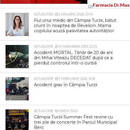
ACTUALITATE
2 IANUARIE 2026, 23:04
Fiul unui medic din Câmpia Turzii, bătut
crunt în noaptea de Revelion. Mama
copilului acuză pasivitatea autorităților
ACTUALITATE
15 NOIEMBRIE 2025, 22:25
Accident MORTAL. Tânăr de 20 de ani
din Mihai Viteazu DECEDAT după ce a
pierdut controlul într-o curbă
ACTUALITATE
2 FEBRUARIE 2026, 12:18
Accident grav în Câmpia Turzii
ACTUALITATE
VINERI, 19:22
Câmpia Turzii Summer Fest revine cu
trei zile de concerte în Parcul Municipal
Berc