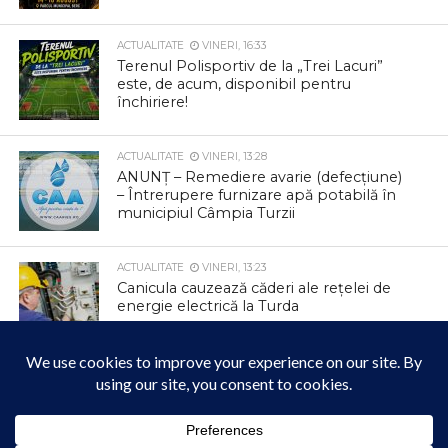
ACTUALITATE
VINERI, 16:33
Terenul Polisportiv de la „Trei Lacuri”
este, de acum, disponibil pentru
închiriere!
ACTUALITATE
VINERI, 13:28
ANUNȚ – Remediere avarie (defecțiune)
– Întrerupere furnizare apă potabilă în
municipiul Câmpia Turzii
ACTUALITATE
VINERI, 13:23
Canicula cauzează căderi ale rețelei de
energie electrică la Turda
ACTUALITATE
VINERI, 13:18
Primăria Comunei Ceanu Mare sprijină
programul gratuit de screening pentru
depistarea precoce a cancerului