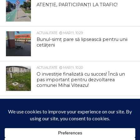
ATENȚIE, PARTICIPANȚI LA TRAFIC!
ACTUALITATE
MARȚI, 10:29
Bunul-simț pare să lipsească pentru unii
cetățeni
ACTUALITATE
MARȚI, 10:20
O investiție finalizată cu succes! Încă un
pas important pentru dezvoltarea
comunei Mihai Viteazu!
ACTUALITATE
MARȚI, 10:15
ANUNȚ – Întrerupere furnizare apă
potabilă în localitatea Filea de Jos –
Furnizare apă potabilă în regim
intermitent
ACTUALITATE
MARȚI, 10:09