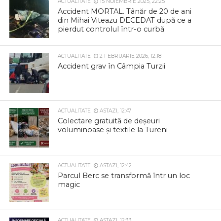
ACTUALITATE
15 NOIEMBRIE 2025, 22:25
Accident MORTAL. Tânăr de 20 de ani
din Mihai Viteazu DECEDAT după ce a
pierdut controlul într-o curbă
ACTUALITATE
2 FEBRUARIE 2026, 12:18
Accident grav în Câmpia Turzii
ACTUALITATE
ASTAZI, 12:47
Colectare gratuită de deșeuri
voluminoase și textile la Tureni
ACTUALITATE
ASTAZI, 12:42
Parcul Berc se transformă într un loc
magic
ACTUALITATE
ASTAZI, 12:33