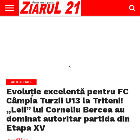
ACTUALITATE
INTERVIU
EDUCAŢIE
LIFESTYLE
OPINII
SPORT
ŞTIRI
UTILE
CONTACT
& TIMP
LIBER
<
ACTUALITATE
Evoluție excelentă pentru FC
Câmpia Turzii U13 la Triteni!
„Leii” lui Corneliu Bercea au
dominat autoritar partida din
Etapa XV
ziarul21.ro