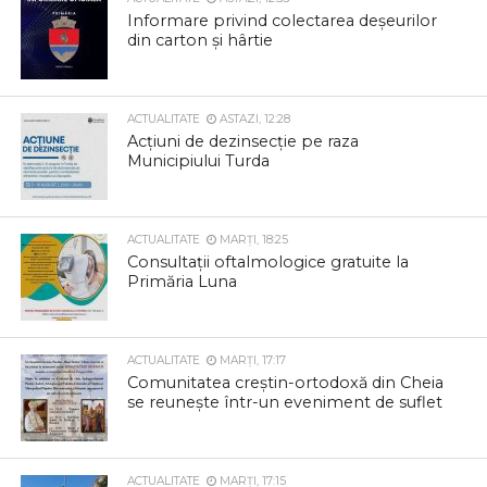
Informare privind colectarea deșeurilor
din carton și hârtie
ACTUALITATE
ASTAZI, 12:28
Acțiuni de dezinsecție pe raza
Municipiului Turda
ACTUALITATE
MARȚI, 18:25
Consultații oftalmologice gratuite la
Primăria Luna
ACTUALITATE
MARȚI, 17:17
Comunitatea creștin-ortodoxă din Cheia
se reunește într-un eveniment de suflet
ACTUALITATE
MARȚI, 17:15