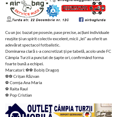
Cu un joc bazat pe posesie, pase precise, acțiuni individuale
reușite și un spirit colectiv excelent, micii „lei” au oferit un
adevărat spectacol fotbalistic.
Dominarea clară s-a concretizat și pe tabelă, acolo unde FC
Câmpia Turzii a punctat de șapte ori, confirmând forma
foarte bună a echipei.
Marcatori: ⚽️⚽️ Bobiș Dragoș
⚽️⚽️ Crișan Răzvan
⚽️ Comșa Ana Maria
⚽️ Raita Raul
⚽️ Pop Cristian