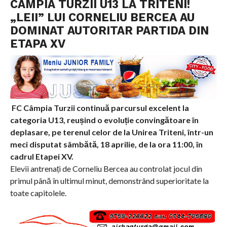
CÂMPIA TURZII U13 LA TRITENI!
„LEII” LUI CORNELIU BERCEA AU
DOMINAT AUTORITAR PARTIDA DIN
ETAPA XV
FC Câmpia Turzii continuă parcursul excelent la
categoria U13, reușind o evoluție convingătoare în
deplasare, pe terenul celor de la Unirea Triteni, într-un
meci disputat sâmbătă, 18 aprilie, de la ora 11:00, în
cadrul Etapei XV.
Elevii antrenați de Corneliu Bercea au controlat jocul din
primul până în ultimul minut, demonstrând superioritate la
toate capitolele.