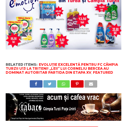
RELATED ITEMS:
EVOLUȚIE EXCELENTĂ PENTRU FC CÂMPIA
TURZII U13 LA TRITENI! „LEII” LUI CORNELIU BERCEA AU
DOMINAT AUTORITAR PARTIDA DIN ETAPA XV
,
FEATURED