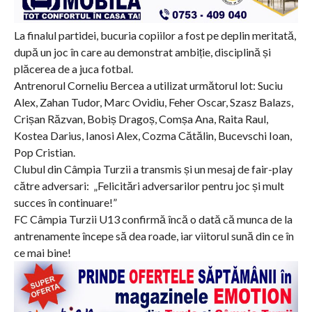
La finalul partidei, bucuria copiilor a fost pe deplin meritată,
după un joc în care au demonstrat ambiție, disciplină și
plăcerea de a juca fotbal.
Antrenorul Corneliu Bercea a utilizat următorul lot: Suciu
Alex, Zahan Tudor, Marc Ovidiu, Feher Oscar, Szasz Balazs,
Crișan Răzvan, Bobiș Dragoș, Comșa Ana, Raita Raul,
Kostea Darius, Ianosi Alex, Cozma Cătălin, Bucevschi Ioan,
Pop Cristian.
Clubul din Câmpia Turzii a transmis și un mesaj de fair-play
către adversari: „Felicitări adversarilor pentru joc și mult
succes în continuare!”
FC Câmpia Turzii U13 confirmă încă o dată că munca de la
antrenamente începe să dea roade, iar viitorul sună din ce în
ce mai bine!