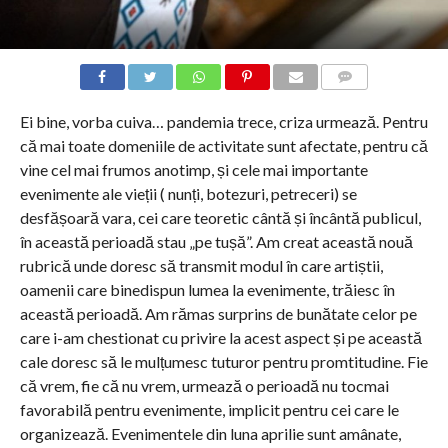
COMMENTS
Ei bine, vorba cuiva… pandemia trece, criza urmează. Pentru
că mai toate domeniile de activitate sunt afectate, pentru că
vine cel mai frumos anotimp, și cele mai importante
evenimente ale vieții ( nunți, botezuri, petreceri) se
desfășoară vara, cei care teoretic cântă și încântă publicul,
în această perioadă stau „pe tușă”. Am creat această nouă
rubrică unde doresc să transmit modul în care artiștii,
oamenii care binedispun lumea la evenimente, trăiesc în
această perioadă. Am rămas surprins de bunătate celor pe
care i-am chestionat cu privire la acest aspect și pe această
cale doresc să le mulțumesc tuturor pentru promtitudine. Fie
că vrem, fie că nu vrem, urmează o perioadă nu tocmai
favorabilă pentru evenimente, implicit pentru cei care le
organizează. Evenimentele din luna aprilie sunt amânate,