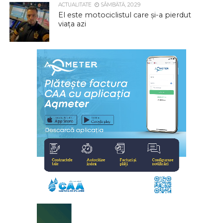
ACTUALITATE
SÂMBĂTĂ, 20:29
El este motociclistul care și-a pierdut
viața azi