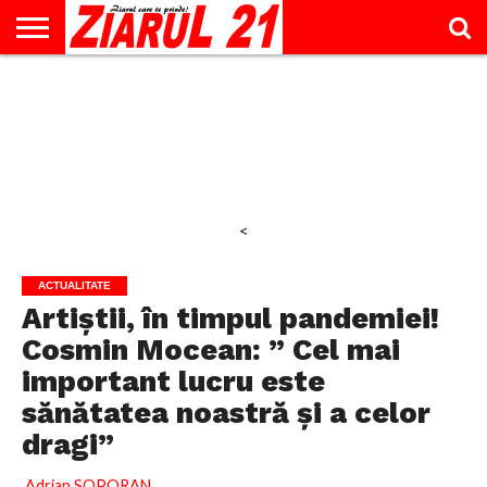
ACTUALITATE
INTERVIU
EDUCAŢIE
LIFESTYLE
OPINII
SPORT
ŞTIRI
UTILE
CONTACT
& TIMP
LIBER
<
ACTUALITATE
Artiștii, în timpul pandemiei!
Cosmin Mocean: ” Cel mai
important lucru este
sănătatea noastră și a celor
dragi”
Adrian SOPORAN