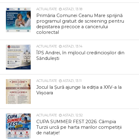
ACTUALITATE
ASTAZI, 13:18
Primăria Comunei Ceanu Mare sprijină
programul gratuit de screening pentru
depistarea precoce a cancerului
colorectal
ACTUALITATE
ASTAZI, 13:14
ÎPS Andrei, în mijlocul credincioșilor din
Săndulești
ACTUALITATE
ASTAZI, 13:11
Jocul la Șură ajunge la ediția a XXV-a la
Viișoara
ACTUALITATE
ASTAZI, 12:32
CUPA SUMMER FEST 2026: Câmpia
Turzii urcă pe harta marilor competiții
de natație!