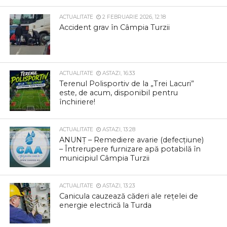
ACTUALITATE
2 FEBRUARIE 2026, 12:18
Accident grav în Câmpia Turzii
ACTUALITATE
ASTAZI, 16:33
Terenul Polisportiv de la „Trei Lacuri”
este, de acum, disponibil pentru
închiriere!
ACTUALITATE
ASTAZI, 13:28
ANUNȚ – Remediere avarie (defecțiune)
– Întrerupere furnizare apă potabilă în
municipiul Câmpia Turzii
ACTUALITATE
ASTAZI, 13:23
Canicula cauzează căderi ale rețelei de
energie electrică la Turda