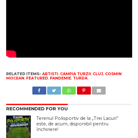
RELATED ITEMS:
ARTISTI
,
CAMPIA TURZII
,
CLUJ
,
COSMIN
MOCEAN
,
FEATURED
,
PANDEMIE
,
TURDA
RECOMMENDED FOR YOU
Terenul Polisportiv de la „Trei Lacuri”
este, de acum, disponibil pentru
închiriere!