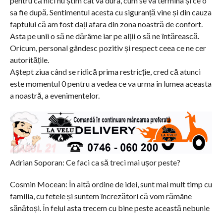
pentru că nici nu știm cât va dura, cum se va termina și ce o
sa fie după. Sentimentul acesta cu siguranță vine și din cauza
faptului că am fost dați afara din zona noastră de confort.
Asta pe unii o să ne dărâme iar pe alții o să ne întărească.
Oricum, personal gândesc pozitiv și respect ceea ce ne cer
autoritățile.
Aștept ziua când se ridică prima restricție, cred că atunci
este momentul 0 pentru a vedea ce va urma în lumea aceasta
a noastră, a evenimentelor.
Adrian Soporan: Ce faci ca să treci mai ușor peste?
Cosmin Mocean: În altă ordine de idei, sunt mai mult timp cu
familia, cu fetele și suntem încrezători că vom rămâne
sănătoși. În felul asta trecem cu bine peste această nebunie