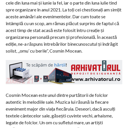
cele din luna mai și iunie la fel, iar o parte din luna iulie tind
spre organizare în anul 2021. La toți cei chestionați am simțit
aceste amânări ale evenimentelor. Dar cum toate se
întâmplă cu un scop, am rămas plăcut surprins de faptul că
acest timp de stat acasă este folosit întru creație și
organizarea personală precum și profesională. În această
ediție, ne-a răspuns întrebărilor binecunoscutul și îndrăgit
solist, „omu’ cu berile”, Cosmin Mocean.
Cosmin Mocean este unul dintre purtătorii de folclor
autentic în melodiile sale. Muzica lui răsună la fiecare
eveniment major din viața fiecăruia. Deseori, dacă asculți
textele cântecelor sale, găsești cuvinte vechi, arhaisme,
legate de folclor. Un om cu sufletul mare, un artiști