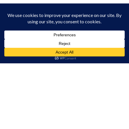
ACTUALITATE
ASTAZI, 12:23
Mai mult confort și pentru cetățenii din
municipiul Câmpia Turzii în zilele
caniculare!
Acest site folosește cookies. Navigând în continuare, vă exprimați acordul asupra folosirii
ACTUALITATE
IERI, 12:47
cookie-urilor.
Află mai multe
Colectare gratuită de deșeuri
voluminoase și textile la Tureni
Am înțeles!
ACTUALITATE
IERI, 12:42
Parcul Berc se transformă într un loc
magic
ACTUALITATE
IERI, 12:33
Informare privind colectarea deșeurilor
din carton și hârtie