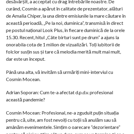
desăvârșit, a acceptat cu drag întrebările noastre. De
curând, Cosmin a apărut în calitate de prezentator, alături
de Amalia Chiper, la una dintre emisiunile la mare căutare în
această perioadă, „Pe la noi, duminica”, transmisă în direct
pe postul național Look Plus, în fiecare duminică de la orele
15.30. Recent, hitul „Câte birturi sunt pe drum” a ajuns la
onorabila cota de 1 milion de vizualizări. Toți iubitorii de
folclor susțin sus și tare că melodia merită mult mai mult,
dar este un început.
Până una alta, vă invităm să urmăriți mini-interviul cu
Cosmin Mocean.
Adrian Soporan: Cum te-a afectat d.p.d.v. profesional
această pandemie?
Cosmin Mocean: Profesional, ne-a zguduit puțin situația
pentru că, uite, am fost nevoiți cu toții să anulăm sau să
amânăm evenimentele. Simțim o oarecare “dezorientare”