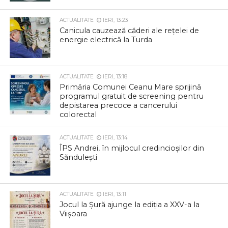
ACTUALITATE
IERI, 13:23
Canicula cauzează căderi ale rețelei de
energie electrică la Turda
ACTUALITATE
IERI, 13:18
Primăria Comunei Ceanu Mare sprijină
programul gratuit de screening pentru
depistarea precoce a cancerului
colorectal
ACTUALITATE
IERI, 13:14
ÎPS Andrei, în mijlocul credincioșilor din
Săndulești
ACTUALITATE
IERI, 13:11
Jocul la Șură ajunge la ediția a XXV-a la
Viișoara