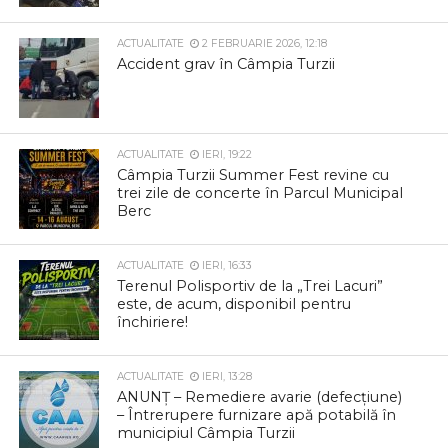
ACTUALITATE
2 FEBRUARIE 2026, 12:18
Accident grav în Câmpia Turzii
ACTUALITATE
IERI, 19:22
Câmpia Turzii Summer Fest revine cu
trei zile de concerte în Parcul Municipal
Berc
ACTUALITATE
IERI, 16:33
Terenul Polisportiv de la „Trei Lacuri”
este, de acum, disponibil pentru
închiriere!
ACTUALITATE
IERI, 13:28
ANUNȚ – Remediere avarie (defecțiune)
– Întrerupere furnizare apă potabilă în
municipiul Câmpia Turzii