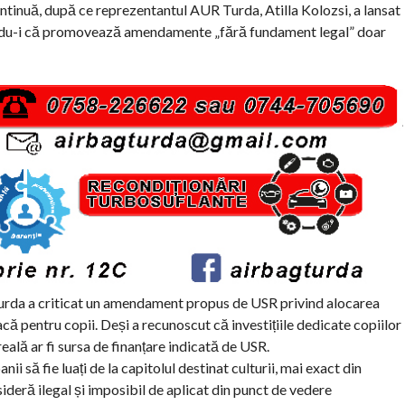
ontinuă, după ce reprezentantul AUR Turda, Atilla Kolozsi, a lansat
zându-i că promovează amendamente „fără fundament legal” doar
Turda a criticat un amendament propus de USR privind alocarea
că pentru copii. Deși a recunoscut că investițiile dedicate copiilor
ală ar fi sursa de finanțare indicată de USR.
ii să fie luați de la capitolul destinat culturii, mai exact din
nsideră ilegal și imposibil de aplicat din punct de vedere