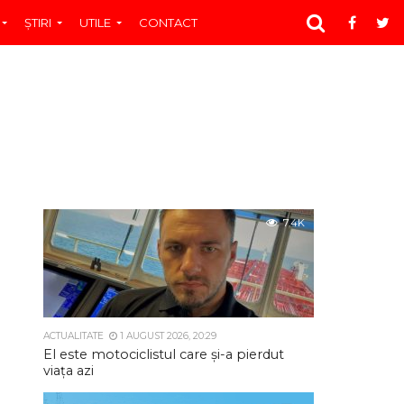
ŞTIRI
UTILE
CONTACT
7.4K
ACTUALITATE
1 AUGUST 2026, 20:29
El este motociclistul care și-a pierdut
viața azi