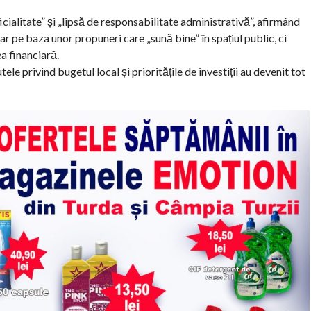
icialitate” și „lipsă de responsabilitate administrativă”, afirmând
r pe baza unor propuneri care „sună bine” în spațiul public, ci
ea financiară.
tele privind bugetul local și prioritățile de investiții au devenit tot