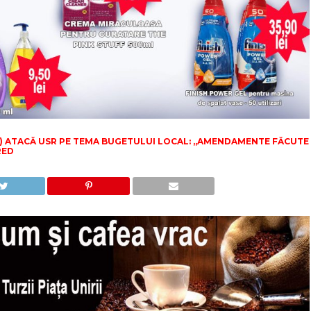
A) ATACĂ USR PE TEMA BUGETULUI LOCAL: „AMENDAMENTE FĂCUTE
RED