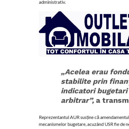
administrativ.
„Acelea erau fondur
stabilite prin fina
indicatori bugetari
arbitrar”,
a transmi
Reprezentantul AUR susține că amendamentul ar f
mecanismelor bugetare, acuzând USR fie de nec