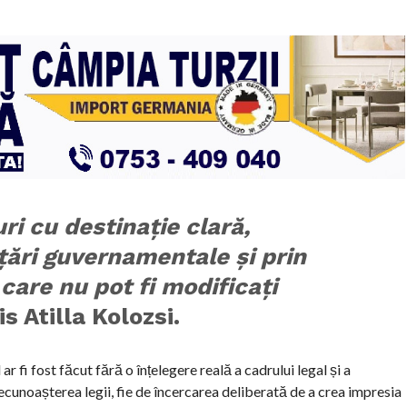
i cu destinație clară,
nțări guvernamentale și prin
 care nu pot fi modificați
s Atilla Kolozsi.
i fost făcut fără o înțelegere reală a cadrului legal și a
unoașterea legii, fie de încercarea deliberată de a crea impresia