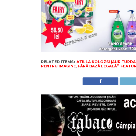
RELATED ITEMS:
ATILLA KOLOZSI (AUR TURD
PENTRU IMAGINE
,
FĂRĂ BAZĂ LEGALĂ”
,
FEATU