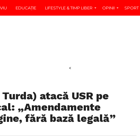
VIU
EDUCAŢIE
LIFESTYLE & TIMP LIBER
OPINII
SPORT
<
R Turda) atacă USR pe
ocal: „Amendamente
ine, fără bază legală”