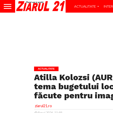
ACTUALITATE
INTER
ACTUALITATE
Atilla Kolozsi (AU
tema bugetului l
făcute pentru imag
ziarul21.ro
8 mai 2026, 11:49