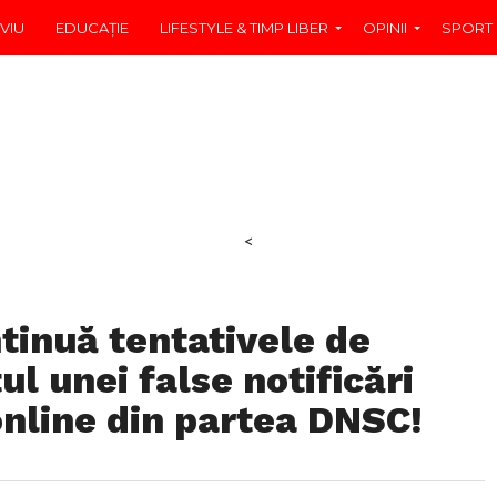
VIU
EDUCAŢIE
LIFESTYLE & TIMP LIBER
OPINII
SPORT
<
inuă tentativele de
l unei false notificări
nline din partea DNSC!