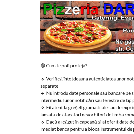
🟢 Cum te poți proteja?
🔹 Verifică întotdeauna autenticiatea unor noti
separate
🔹 Nu introdu date personale sau bancare pe si
intermediul unor notificări sau ferestre de tip 
🔹 Fii atent la greșeli gramaticale sau de exp
lansată de atacatori nevorbitori de limba ro
🔹 Dacă ai căzut în capcană și ai oferit date de
imediat banca pentru a bloca instrumentul de p