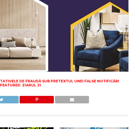
TATIVELE DE FRAUDĂ SUB PRETEXTUL UNEI FALSE NOTIFICĂRI
FEATURED
,
ZIARUL 21