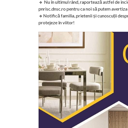
🔹 Nu în ultimul rând, raportează astfel de i
pnrisc.dnsc.ro pentru ca noi să putem avertiza 
🔹Notifică familia, prietenii și cunoscuții desp
protejeze în viitor!