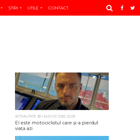
ŞTIRI
UTILE
CONTACT
7.4K
ACTUALITATE
1 AUGUST 2026, 20:29
El este motociclistul care și-a pierdut
viața azi