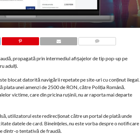
COMMENTS
fraudă, propagată prin intermediul afișajelor de tip pop-up pe
u adulți.
este blocat datorită navigării repetate pe site-uri cu conținut ilegal.
cită plata unei amenzi de 2500 de RON, către Poliția Română.
lor victime, care din pricina rușinii, nu ar raporta mai departe
lsă, utilizatorul este redirecționat către un portal de plată unde
citate datele de card. Bineînțeles, nu este vorba despre o notificare
e dintr-o tentativă de fraudă.