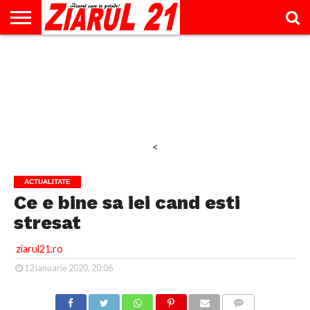
ACTUALITATE
INTERVIU
EDUCAŢIE
LIFESTYLE
OPINII
SPORT
ŞTIRI
UTILE
CONTACT
& TIMP
LIBER
<
ACTUALITATE
Ce e bine sa iei cand esti
stresat
ziarul21.ro
12 ianuarie 2020, 20:06