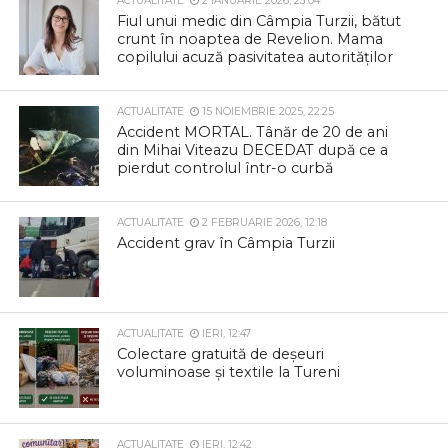
ACTUALITATE
2 IANUARIE 2026, 23:04
Fiul unui medic din Câmpia Turzii, bătut
crunt în noaptea de Revelion. Mama
copilului acuză pasivitatea autorităților
ACTUALITATE
15 NOIEMBRIE 2025, 22:25
Accident MORTAL. Tânăr de 20 de ani
din Mihai Viteazu DECEDAT după ce a
pierdut controlul într-o curbă
ACTUALITATE
2 FEBRUARIE 2026, 12:18
Accident grav în Câmpia Turzii
ACTUALITATE
IERI, 12:47
Colectare gratuită de deșeuri
voluminoase și textile la Tureni
ACTUALITATE
IERI, 12:42