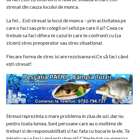
stresat din cauza locului de munca.
La fel… Esti stresat la locul de munca – prin activitatea pe
care o faci sau prin colegii ori seful pe care il ai? Ceea ce
trebuie sa faci difera te cazul in care te confrunti cu (sa
zicem) stres preoperator sau stres situational.
Fiecare forma de stres isi are rezolvarea ei.Ce să faci când
ești stresat!
Stresul reprezinta o mare problema in ziua de azi, dar nu
pentru toata lumea. Sunt persoane care au o multime de
treburi si de responsabilitati si fac fata cu bucurie la ele. Te
intrebi ce sa faci cand esti stresat? Citeste tot ce urmeaza