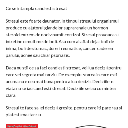
Ce se intampla cand esti stresat
Stresul este foarte daunator. In timpul stresului organismul
produce cu ajutorul glandelor suprarenale un hormon
steroid extrem de nociv numit cortizol. Stresul provoaca si
intretine o multime de boli. Asa cum ai aflat deja: boli de
inima, boli de stomac, dureri reumatice, cancer, caderea
parului, acnee sau chiar psoriazis.
Daca nu stii ce sa faci cand esti stresat, vei lua decizii pentru
care vei regreta mai tarziu. De exemplu, starea in care esti
acuma nu e cea mai buna pentru a lua decizii. Deciziile-n
viata nu se iau cand esti stresat. Deciziile se iau cu mintea
clara.
Stresul te face sa iei decizii gresite, pentru care iti pare rau si
platesti mai tarziu.