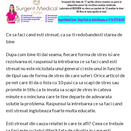
Ce sa faci cand esti stresat, ca sa-ti redobandesti starea de
bine
Dupa cum bine iti dai seama, fiecare forma de stres isi are
rezolvarea ei; raspunsul la intrebarea ce sa faci cand esti
stresat nu este niciodata unul general ci este unul in functie
de tipul sau de forma de stres de care suferi. Orice articol de
pe net care iti da o lista cu 10 pasi ca sa scapi de stres sau
promite in titlu ca te invata sa scapi de stres in cateva
minute e o minciuna care te tine departe de adevarata
solutie la problema. Raspunsul la intrebarea ce sa faci cand
esti stresat inglobeaza foarte multa educatie.
Esti stresat din cauza relatiei in care te afli? Ceea ce trebuie
sa faci este cu totul diferit fata de situatia in care esti