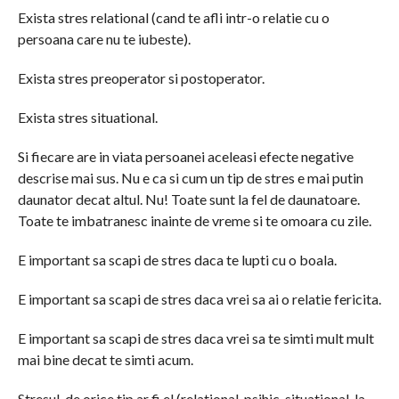
Exista stres relational (cand te afli intr-o relatie cu o
persoana care nu te iubeste).
Exista stres preoperator si postoperator.
Exista stres situational.
Si fiecare are in viata persoanei aceleasi efecte negative
descrise mai sus. Nu e ca si cum un tip de stres e mai putin
daunator decat altul. Nu! Toate sunt la fel de daunatoare.
Toate te imbatranesc inainte de vreme si te omoara cu zile.
E important sa scapi de stres daca te lupti cu o boala.
E important sa scapi de stres daca vrei sa ai o relatie fericita.
E important sa scapi de stres daca vrei sa te simti mult mult
mai bine decat te simti acum.
Stresul, de orice tip ar fi el (relational, psihic, situational, la