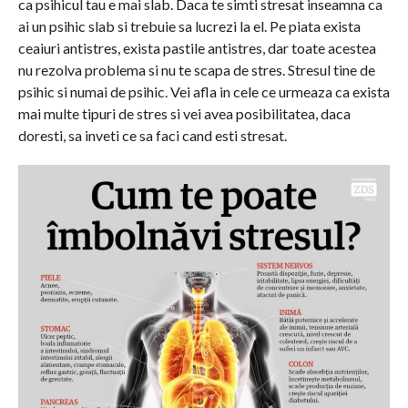
ca psihicul tau e mai slab. Daca te simti stresat inseamna ca
ai un psihic slab si trebuie sa lucrezi la el. Pe piata exista
ceaiuri antistres, exista pastile antistres, dar toate acestea
nu rezolva problema si nu te scapa de stres. Stresul tine de
psihic si numai de psihic. Vei afla in cele ce urmeaza ca exista
mai multe tipuri de stres si vei avea posibilitatea, daca
doresti, sa inveti ce sa faci cand esti stresat.