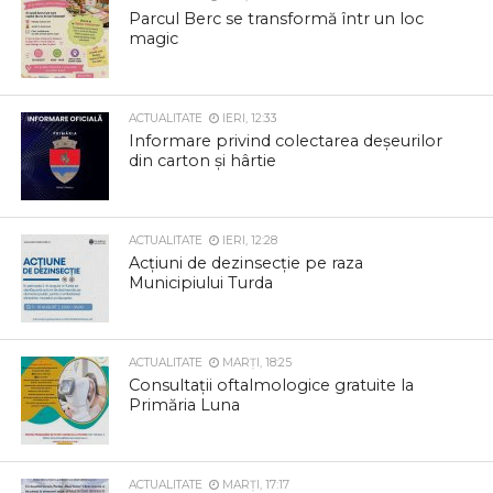
Parcul Berc se transformă într un loc
magic
ACTUALITATE
IERI, 12:33
Informare privind colectarea deșeurilor
din carton și hârtie
ACTUALITATE
IERI, 12:28
Acțiuni de dezinsecție pe raza
Municipiului Turda
ACTUALITATE
MARȚI, 18:25
Consultații oftalmologice gratuite la
Primăria Luna
ACTUALITATE
MARȚI, 17:17