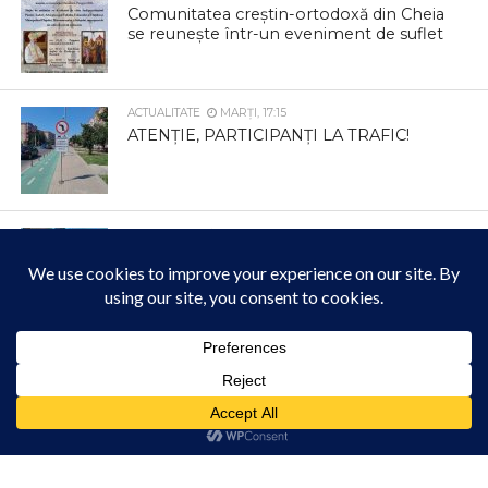
Comunitatea creștin-ortodoxă din Cheia
se reunește într-un eveniment de suflet
ACTUALITATE
MARȚI, 17:15
ATENȚIE, PARTICIPANȚI LA TRAFIC!
ACTUALITATE
MARȚI, 10:29
Bunul-simț pare să lipsească pentru unii
cetățeni
ACTUALITATE
MARȚI, 10:20
O investiție finalizată cu succes! Încă un
Acest site folosește cookies. Navigând în continuare, vă exprimați acordul asupra folosirii
cookie-urilor.
Află mai multe
pas important pentru dezvoltarea
comunei Mihai Viteazu!
Am înțeles!
ACTUALITATE
MARȚI, 10:15