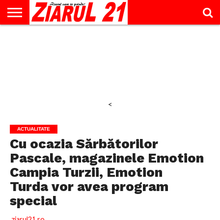
ACTUALITATE
INTERVIU
EDUCAŢIE
LIFESTYLE
OPINII
SPORT
ŞTIRI
UTILE
CONTACT
& TIMP
LIBER
<
ACTUALITATE
Cu ocazia Sărbătorilor
Pascale, magazinele Emotion
Campia Turzii, Emotion
Turda vor avea program
special
ziarul21.ro