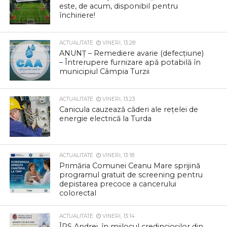
este, de acum, disponibil pentru
închiriere!
ACTUALITATE
VINERI, 13:28
ANUNȚ – Remediere avarie (defecțiune)
– Întrerupere furnizare apă potabilă în
municipiul Câmpia Turzii
ACTUALITATE
VINERI, 13:23
Canicula cauzează căderi ale rețelei de
energie electrică la Turda
ACTUALITATE
VINERI, 13:18
Primăria Comunei Ceanu Mare sprijină
programul gratuit de screening pentru
depistarea precoce a cancerului
colorectal
ACTUALITATE
VINERI, 13:14
ÎPS Andrei, în mijlocul credincioșilor din