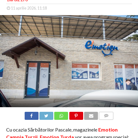
11 aprilie 2026, 11:18
COMMENTS
Cu ocazia Sărbătorilor Pascale, magazinele
Emotion
Campia Turzii, Emotion Turda
vor avea program special: