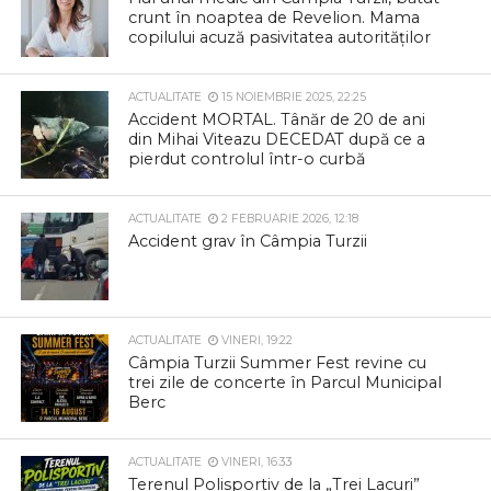
crunt în noaptea de Revelion. Mama
copilului acuză pasivitatea autorităților
ACTUALITATE
15 NOIEMBRIE 2025, 22:25
Accident MORTAL. Tânăr de 20 de ani
din Mihai Viteazu DECEDAT după ce a
pierdut controlul într-o curbă
ACTUALITATE
2 FEBRUARIE 2026, 12:18
Accident grav în Câmpia Turzii
ACTUALITATE
VINERI, 19:22
Câmpia Turzii Summer Fest revine cu
trei zile de concerte în Parcul Municipal
Berc
ACTUALITATE
VINERI, 16:33
Terenul Polisportiv de la „Trei Lacuri”