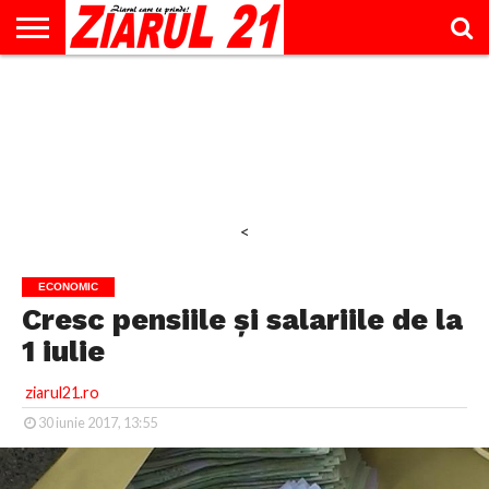
ACTUALITATE
INTERVIU
EDUCAŢIE
LIFESTYLE
OPINII
SPORT
ŞTIRI
UTILE
CONTACT
& TIMP
LIBER
<
ECONOMIC
Cresc pensiile şi salariile de la
1 iulie
ziarul21.ro
30 iunie 2017, 13:55