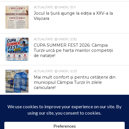
ACTUALITATE
VINERI, 13:11
Jocul la Șură ajunge la ediția a XXV-a la
Viișoara
ACTUALITATE
VINERI, 12:32
CUPA SUMMER FEST 2026: Câmpia
Turzii urcă pe harta marilor competiții
de natație!
ACTUALITATE
VINERI, 12:23
Mai mult confort și pentru cetățenii din
municipiul Câmpia Turzii în zilele
caniculare!
ACTUALITATE
JOI, 12:47
Colectare gratuită de deșeuri
voluminoase și textile la Tureni