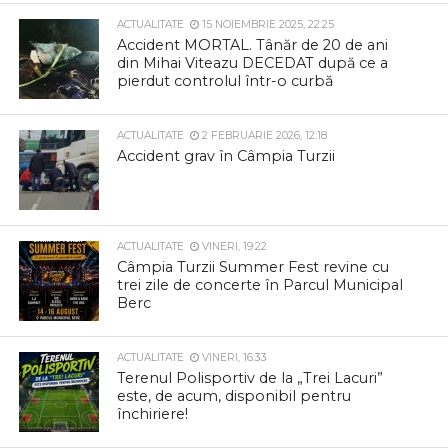
ACTUALITATE
15 NOIEMBRIE 2025, 22:25
Accident MORTAL. Tânăr de 20 de ani
din Mihai Viteazu DECEDAT după ce a
pierdut controlul într-o curbă
ACTUALITATE
2 FEBRUARIE 2026, 12:18
Accident grav în Câmpia Turzii
ACTUALITATE
VINERI, 19:22
Câmpia Turzii Summer Fest revine cu
trei zile de concerte în Parcul Municipal
Berc
ACTUALITATE
VINERI, 16:33
Terenul Polisportiv de la „Trei Lacuri”
este, de acum, disponibil pentru
închiriere!