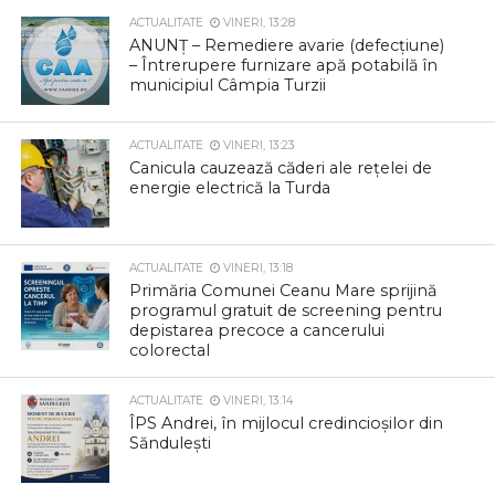
ACTUALITATE
VINERI, 13:28
ANUNȚ – Remediere avarie (defecțiune)
– Întrerupere furnizare apă potabilă în
municipiul Câmpia Turzii
ACTUALITATE
VINERI, 13:23
Canicula cauzează căderi ale rețelei de
energie electrică la Turda
ACTUALITATE
VINERI, 13:18
Primăria Comunei Ceanu Mare sprijină
programul gratuit de screening pentru
depistarea precoce a cancerului
colorectal
ACTUALITATE
VINERI, 13:14
ÎPS Andrei, în mijlocul credincioșilor din
Săndulești