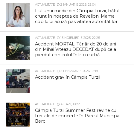
ACTUALITATE
2 IANUARIE 2026, 23:04
Fiul unui medic din Câmpia Turzii, bătut
crunt în noaptea de Revelion. Mama
copilului acuză pasivitatea autorităților
ACTUALITATE
15 NOIEMBRIE 2025, 22:25
Accident MORTAL. Tânăr de 20 de ani
din Mihai Viteazu DECEDAT după ce a
pierdut controlul într-o curbă
ACTUALITATE
2 FEBRUARIE 2026, 12:18
Accident grav în Câmpia Turzii
ACTUALITATE
ASTAZI, 19:22
Câmpia Turzii Summer Fest revine cu
trei zile de concerte în Parcul Municipal
Berc