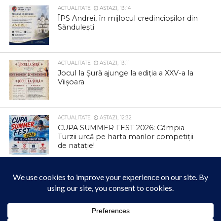
ACTUALITATE
ASTAZI, 13:14
ÎPS Andrei, în mijlocul credincioșilor din
Săndulești
ACTUALITATE
ASTAZI, 13:11
Jocul la Șură ajunge la ediția a XXV-a la
Viișoara
ACTUALITATE
ASTAZI, 12:32
CUPA SUMMER FEST 2026: Câmpia
Turzii urcă pe harta marilor competiții
de natație!
ACTUALITATE
ASTAZI, 12:23
Mai mult confort și pentru cetățenii din
municipiul Câmpia Turzii în zilele
caniculare!