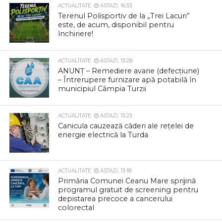
ACTUALITATE
ASTAZI, 16:33
Terenul Polisportiv de la „Trei Lacuri”
este, de acum, disponibil pentru
închiriere!
ACTUALITATE
ASTAZI, 13:28
ANUNȚ – Remediere avarie (defecțiune)
– Întrerupere furnizare apă potabilă în
municipiul Câmpia Turzii
ACTUALITATE
ASTAZI, 13:23
Canicula cauzează căderi ale rețelei de
energie electrică la Turda
ACTUALITATE
ASTAZI, 13:18
Primăria Comunei Ceanu Mare sprijină
programul gratuit de screening pentru
depistarea precoce a cancerului
colorectal