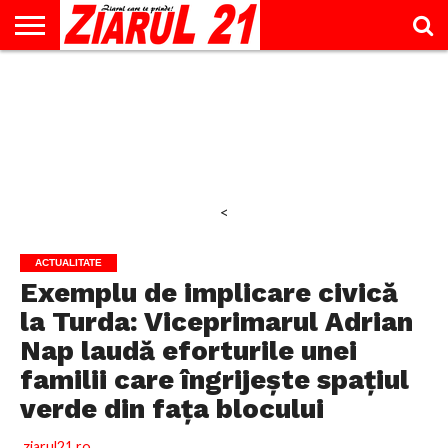
ACTUALITATE
INTERVIU
EDUCAŢIE
LIFESTYLE
OPINII
SPORT
ŞTIRI
UTILE
CONTACT
& TIMP
LIBER
<
ACTUALITATE
Exemplu de implicare civică
la Turda: Viceprimarul Adrian
Nap laudă eforturile unei
familii care îngrijește spațiul
verde din fața blocului
ziarul21.ro