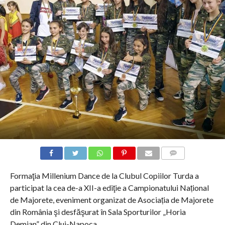
COMMENTS
Formaţia Millenium Dance de la Clubul Copiilor Turda a
participat la cea de-a XII-a ediţie a Campionatului Național
de Majorete, eveniment organizat de Asociația de Majorete
din România şi desfăşurat în Sala Sporturilor „Horia
Demian” din Cluj-Napoca.