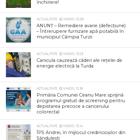
închiriere!
ACTUALITATE
VINERI, 13:28
ANUNȚ – Remediere avarie (defecțiune)
– Întrerupere furnizare apă potabilă în
municipiul Câmpia Turzii
ACTUALITATE
VINERI, 13:23
Canicula cauzează căderi ale rețelei de
energie electrică la Turda
ACTUALITATE
VINERI, 13:18
Primăria Comunei Ceanu Mare sprijină
programul gratuit de screening pentru
depistarea precoce a cancerului
colorectal
ACTUALITATE
VINERI, 13:14
ÎPS Andrei, în mijlocul credincioșilor din
Săndulești