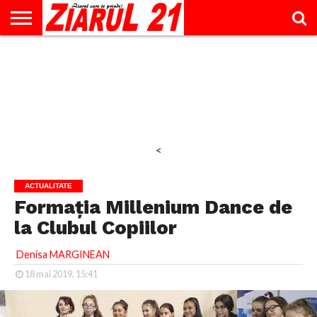
ACTUALITATE
INTERVIU
EDUCAŢIE
LIFESTYLE
OPINII
SPORT
ŞTIRI
UTILE
CONTACT
& TIMP
LIBER
<
ACTUALITATE
Formaţia Millenium Dance de
la Clubul Copiilor
Denisa MARGINEAN
18 mai 2019, 15:41