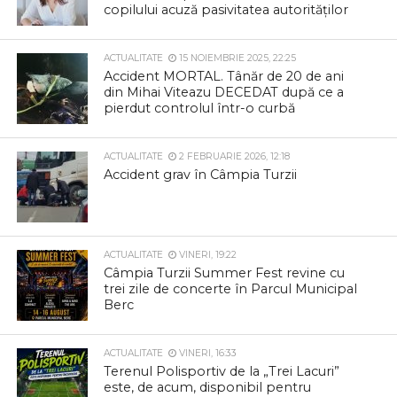
copilului acuză pasivitatea autorităților
ACTUALITATE
15 NOIEMBRIE 2025, 22:25
Accident MORTAL. Tânăr de 20 de ani
din Mihai Viteazu DECEDAT după ce a
pierdut controlul într-o curbă
ACTUALITATE
2 FEBRUARIE 2026, 12:18
Accident grav în Câmpia Turzii
ACTUALITATE
VINERI, 19:22
Câmpia Turzii Summer Fest revine cu
trei zile de concerte în Parcul Municipal
Berc
ACTUALITATE
VINERI, 16:33
Terenul Polisportiv de la „Trei Lacuri”
este, de acum, disponibil pentru