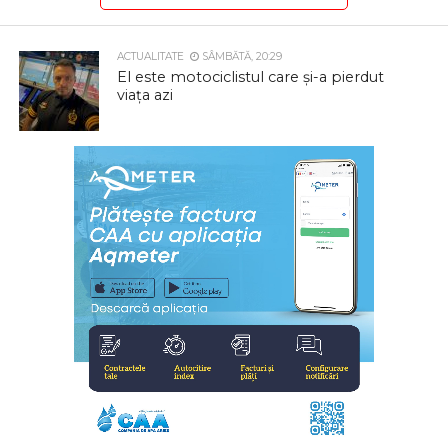
ACTUALITATE
SÂMBĂTĂ, 20:29
El este motociclistul care și-a pierdut
viața azi