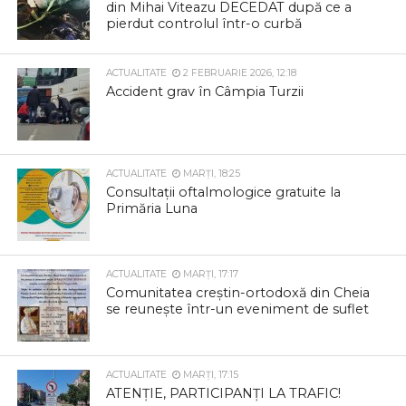
din Mihai Viteazu DECEDAT după ce a
pierdut controlul într-o curbă
ACTUALITATE
2 FEBRUARIE 2026, 12:18
Accident grav în Câmpia Turzii
ACTUALITATE
MARȚI, 18:25
Consultații oftalmologice gratuite la
Primăria Luna
ACTUALITATE
MARȚI, 17:17
Comunitatea creștin-ortodoxă din Cheia
se reunește într-un eveniment de suflet
ACTUALITATE
MARȚI, 17:15
ATENȚIE, PARTICIPANȚI LA TRAFIC!