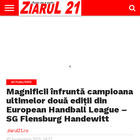
ACTUALITATE
INTERVIU
EDUCAŢIE
LIFESTYLE
OPINII
SPORT
ŞTIRI
UTILE
CONTACT
& TIMP
LIBER
<
ACTUALITATE
Magnificii înfruntă campioana
ultimelor două ediții din
European Handball League –
SG Flensburg Handewitt
ziarul21.ro
3 noiembrie 2025, 14:27