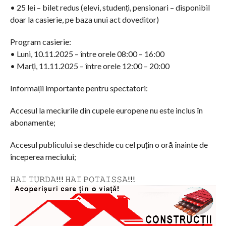
• 25 lei – bilet redus (elevi, studenți, pensionari – disponibil
doar la casierie, pe baza unui act doveditor)
Program casierie:
• Luni, 10.11.2025 – între orele 08:00 – 16:00
• Marți, 11.11.2025 – între orele 12:00 – 20:00
Informații importante pentru spectatori:
Accesul la meciurile din cupele europene nu este inclus în
abonamente;
Accesul publicului se deschide cu cel puțin o oră înainte de
începerea meciului;
𝙷𝙰𝙸 𝚃𝚄𝚁𝙳𝙰!!! 𝙷𝙰𝙸 𝙿𝙾𝚃𝙰𝙸𝚂𝚂𝙰!!!