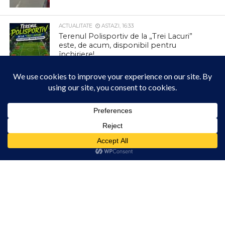
ACTUALITATE
ASTAZI, 16:33
Terenul Polisportiv de la „Trei Lacuri”
este, de acum, disponibil pentru
închiriere!
ACTUALITATE
ASTAZI, 13:28
ANUNȚ – Remediere avarie (defecțiune)
– Întrerupere furnizare apă potabilă în
municipiul Câmpia Turzii
Acest site folosește cookies. Navigând în continuare, vă exprimați acordul asupra folosirii
cookie-urilor.
Află mai multe
ACTUALITATE
ASTAZI, 13:23
Canicula cauzează căderi ale rețelei de
Am înțeles!
energie electrică la Turda
ACTUALITATE
ASTAZI, 13:18
Primăria Comunei Ceanu Mare sprijină
programul gratuit de screening pentru
depistarea precoce a cancerului