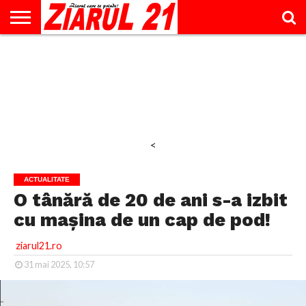
ACTUALITATE
INTERVIU
EDUCAŢIE
LIFESTYLE
OPINII
SPORT
ŞTIRI
UTILE
CONTACT
& TIMP
LIBER
<
ACTUALITATE
O tânără de 20 de ani s-a izbit
cu mașina de un cap de pod!
ziarul21.ro
31 mai 2025, 10:57