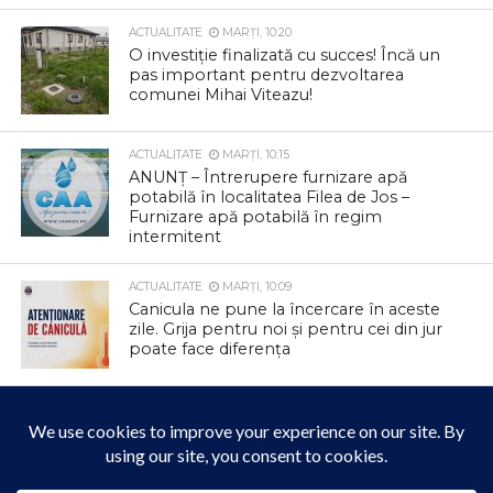
ACTUALITATE
MARȚI, 10:20
O investiție finalizată cu succes! Încă un
pas important pentru dezvoltarea
comunei Mihai Viteazu!
ACTUALITATE
MARȚI, 10:15
ANUNȚ – Întrerupere furnizare apă
potabilă în localitatea Filea de Jos –
Furnizare apă potabilă în regim
intermitent
ACTUALITATE
MARȚI, 10:09
Canicula ne pune la încercare în aceste
zile. Grija pentru noi și pentru cei din jur
poate face diferența
ACTUALITATE
LUNI, 17:59
Reprogramare Carnavalul Verii 2026