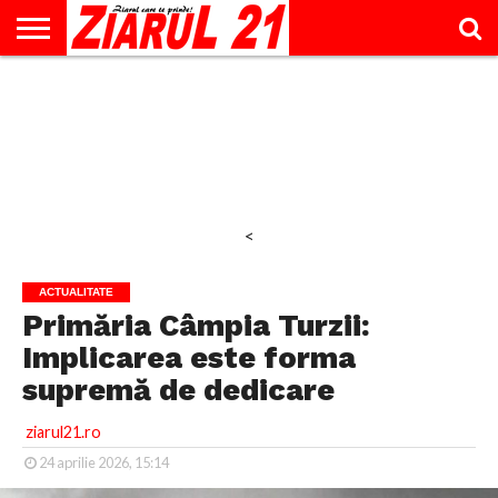
ACTUALITATE
INTERVIU
EDUCAŢIE
LIFESTYLE
OPINII
SPORT
ŞTIRI
UTILE
CONTACT
& TIMP
LIBER
<
ACTUALITATE
Primăria Câmpia Turzii:
Implicarea este forma
supremă de dedicare
ziarul21.ro
24 aprilie 2026, 15:14