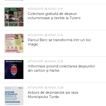
ACTUALITATE
ASTAZI, 12:47
Colectare gratuită de deșeuri
voluminoase și textile la Tureni
ACTUALITATE
ASTAZI, 12:42
Parcul Berc se transformă într un loc
magic
ACTUALITATE
ASTAZI, 12:33
Informare privind colectarea deșeurilor
din carton și hârtie
ACTUALITATE
ASTAZI, 12:28
Acțiuni de dezinsecție pe raza
Municipiului Turda