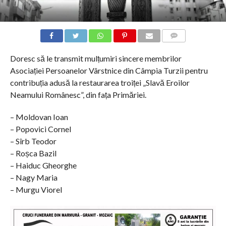
COMMENTS
Doresc să le transmit mulțumiri sincere membrilor
Asociației Persoanelor Vârstnice din Câmpia Turzii pentru
contribuția adusă la restaurarea troiței „Slavă Eroilor
Neamului Românesc”, din fața Primăriei.
– Moldovan Ioan
– Popovici Cornel
– Sîrb Teodor
– Roșca Bazil
– Haiduc Gheorghe
– Nagy Maria
– Murgu Viorel