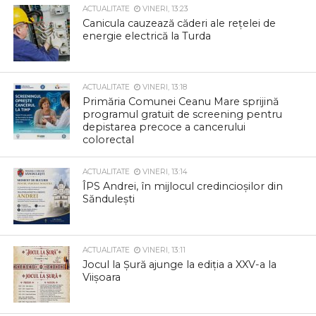
ACTUALITATE
VINERI, 13:23
Canicula cauzează căderi ale rețelei de
energie electrică la Turda
ACTUALITATE
VINERI, 13:18
Primăria Comunei Ceanu Mare sprijină
programul gratuit de screening pentru
depistarea precoce a cancerului
colorectal
ACTUALITATE
VINERI, 13:14
ÎPS Andrei, în mijlocul credincioșilor din
Săndulești
ACTUALITATE
VINERI, 13:11
Jocul la Șură ajunge la ediția a XXV-a la
Viișoara