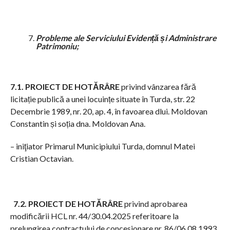
Probleme ale Serviciului Evidență și Administrare
Patrimoniu;
7.1. PROIECT DE HOTĂRÂRE
privind vânzarea fără
licitație publică a unei locuințe situate în Turda, str. 22
Decembrie 1989, nr. 20, ap. 4, în favoarea dlui. Moldovan
Constantin și soția dna. Moldovan Ana.
– iniţiator Primarul Municipiului Turda, domnul Matei
Cristian Octavian.
7.2. PROIECT DE HOTĂRÂRE
privind aprobarea
modificării HCL nr. 44/30.04.2025 referitoare la
prelungirea contractului de concesionare nr. 86/06.08.1993.