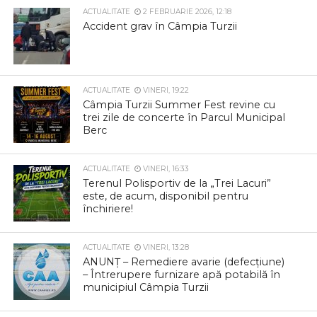
ACTUALITATE
2 FEBRUARIE 2026, 12:18
Accident grav în Câmpia Turzii
ACTUALITATE
VINERI, 19:22
Câmpia Turzii Summer Fest revine cu
trei zile de concerte în Parcul Municipal
Berc
ACTUALITATE
VINERI, 16:33
Terenul Polisportiv de la „Trei Lacuri”
este, de acum, disponibil pentru
închiriere!
ACTUALITATE
VINERI, 13:28
ANUNȚ – Remediere avarie (defecțiune)
– Întrerupere furnizare apă potabilă în
municipiul Câmpia Turzii