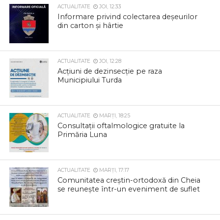
ACTUALITATE
JOI, 12:33
Informare privind colectarea deșeurilor
din carton și hârtie
ACTUALITATE
JOI, 12:28
Acțiuni de dezinsecție pe raza
Municipiului Turda
ACTUALITATE
MARȚI, 18:25
Consultații oftalmologice gratuite la
Primăria Luna
ACTUALITATE
MARȚI, 17:17
Comunitatea creștin-ortodoxă din Cheia
se reunește într-un eveniment de suflet