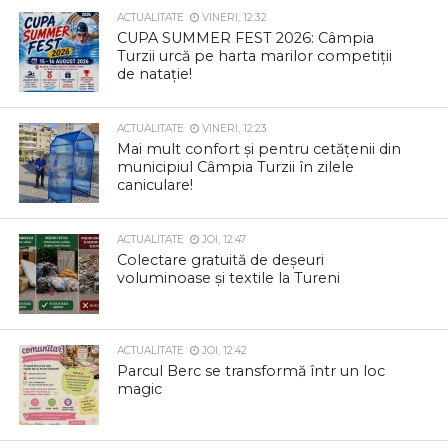
ACTUALITATE
VINERI, 12:32
CUPA SUMMER FEST 2026: Câmpia
Turzii urcă pe harta marilor competiții
de natație!
ACTUALITATE
VINERI, 12:23
Mai mult confort și pentru cetățenii din
municipiul Câmpia Turzii în zilele
caniculare!
ACTUALITATE
JOI, 12:47
Colectare gratuită de deșeuri
voluminoase și textile la Tureni
ACTUALITATE
JOI, 12:42
Parcul Berc se transformă într un loc
magic