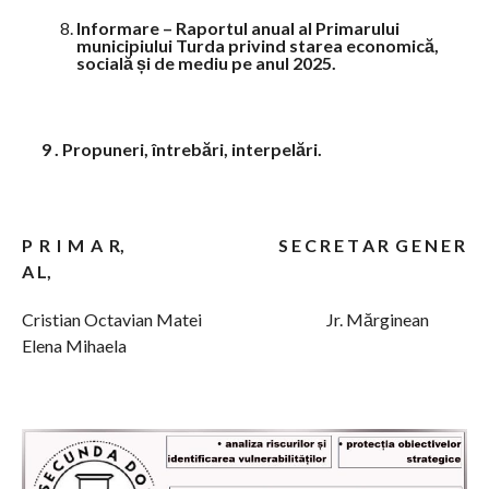
Informare – Raportul anual al Primarului
municipiului Turda privind starea economică,
socială și de mediu pe anul 2025.
9 . Propuneri, întrebări, interpelări.
P R I M A R,
S E C R E T A R G E N E R
A L,
Cristian Octavian Matei Jr. Mărginean
Elena Mihaela