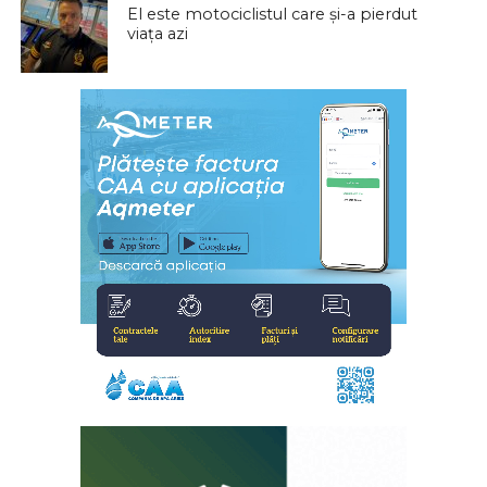
El este motociclistul care și-a pierdut
viața azi