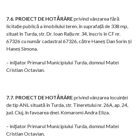
7.6. PROIECT DE HOTĂRÂRE
privind vânzarea fără
licitație publică a imobilului teren, în suprafață de 338 mp,
situat în Turda, str. Dr. Ioan Rațiu nr. 34, înscris în CF nr.
67326 cu număr cadastral 67326, către Haneș Dan Sorin și
Haneș Simona.
– iniţiator Primarul Municipiului Turda, domnul Matei
Cristian Octavian.
7.7. PROIECT DE HOTĂRÂRE
privind vânzarea locuinței
de tip ANL situată în Turda, str. Tineretului nr. 26A, ap. 24,
jud. Cluj, în favoarea dnei. Komaromi Andra Eliza.
– iniţiator Primarul Municipiului Turda, domnul Matei
Cristian Octavian.