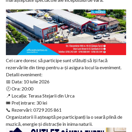
Cei care doresc să participe sunt sfătuiți să își facă
rezervările din timp pentru a-și asigura locul la eveniment.
Detalii eveniment:
📅 Data: 10 iulie 2026
🕗 Ora: 20:00
📍 Locația: Terasa Stejarii din Urca
🎟️ Preț intrare: 30 lei
📞 Rezervări: 0729 205 861
Organizatorii îi așteaptă pe participanți la o seară plină de
muzică, energie și distracție în inima naturii.