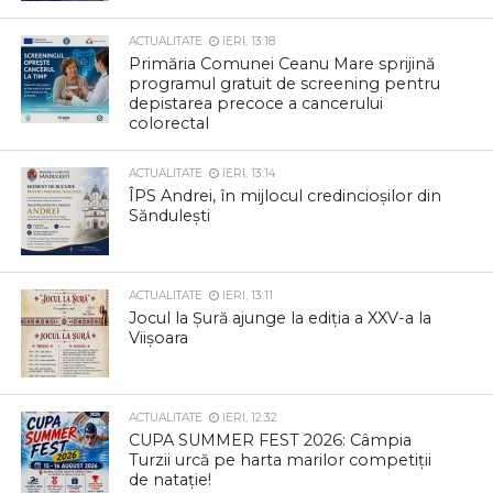
ACTUALITATE
IERI, 13:18
Primăria Comunei Ceanu Mare sprijină
programul gratuit de screening pentru
depistarea precoce a cancerului
colorectal
ACTUALITATE
IERI, 13:14
ÎPS Andrei, în mijlocul credincioșilor din
Săndulești
ACTUALITATE
IERI, 13:11
Jocul la Șură ajunge la ediția a XXV-a la
Viișoara
ACTUALITATE
IERI, 12:32
CUPA SUMMER FEST 2026: Câmpia
Turzii urcă pe harta marilor competiții
de natație!