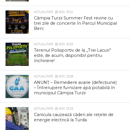
ACTUALITATE
IERI, 19:22
Câmpia Turzii Summer Fest revine cu
trei zile de concerte în Parcul Municipal
Berc
ACTUALITATE
IERI, 16:33
Terenul Polisportiv de la „Trei Lacuri”
este, de acum, disponibil pentru
închiriere!
ACTUALITATE
IERI, 13:28
ANUNȚ – Remediere avarie (defecțiune)
– Întrerupere furnizare apă potabilă în
municipiul Câmpia Turzii
ACTUALITATE
IERI, 13:23
Canicula cauzează căderi ale rețelei de
energie electrică la Turda