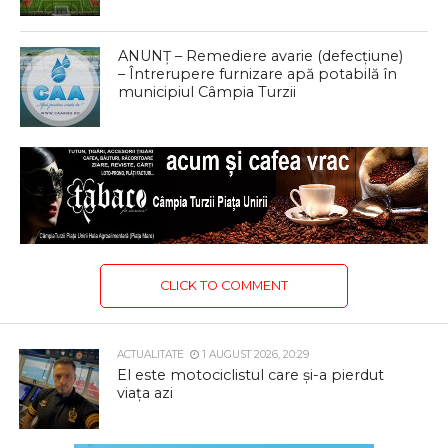
ANUNȚ – Remediere avarie (defecțiune)
– Întrerupere furnizare apă potabilă în
municipiul Câmpia Turzii
CLICK TO COMMENT
ACTUALITATE
1 AUGUST 2026, 20:29
El este motociclistul care și-a pierdut
viața azi