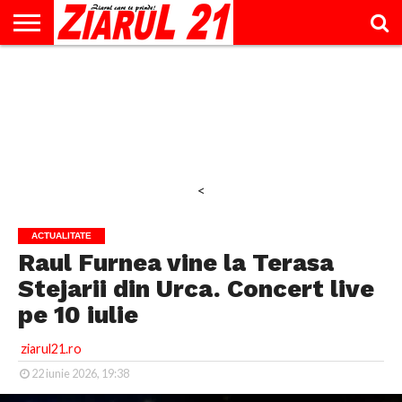
ACTUALITATE
INTERVIU
EDUCAŢIE
LIFESTYLE
OPINII
SPORT
ŞTIRI
UTILE
CONTACT
& TIMP
LIBER
<
ACTUALITATE
Raul Furnea vine la Terasa
Stejarii din Urca. Concert live
pe 10 iulie
ziarul21.ro
22 iunie 2026, 19:38