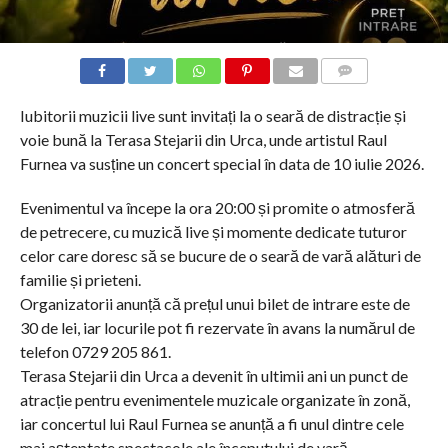
COMMENTS
Iubitorii muzicii live sunt invitați la o seară de distracție și
voie bună la Terasa Stejarii din Urca, unde artistul Raul
Furnea va susține un concert special în data de 10 iulie 2026.
Evenimentul va începe la ora 20:00 și promite o atmosferă
de petrecere, cu muzică live și momente dedicate tuturor
celor care doresc să se bucure de o seară de vară alături de
familie și prieteni.
Organizatorii anunță că prețul unui bilet de intrare este de
30 de lei, iar locurile pot fi rezervate în avans la numărul de
telefon 0729 205 861.
Terasa Stejarii din Urca a devenit în ultimii ani un punct de
atracție pentru evenimentele muzicale organizate în zonă,
iar concertul lui Raul Furnea se anunță a fi unul dintre cele
mai așteptate spectacole ale începutului de vară.