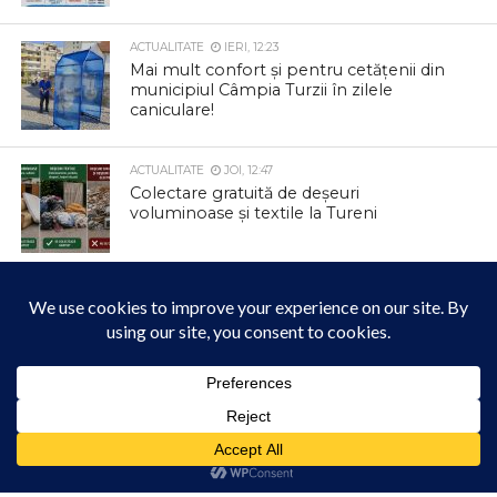
ACTUALITATE
IERI, 12:23
Mai mult confort și pentru cetățenii din
municipiul Câmpia Turzii în zilele
caniculare!
ACTUALITATE
JOI, 12:47
Colectare gratuită de deșeuri
voluminoase și textile la Tureni
ACTUALITATE
JOI, 12:42
Parcul Berc se transformă într un loc
magic
Acest site folosește cookies. Navigând în continuare, vă exprimați acordul asupra folosirii
ACTUALITATE
JOI, 12:33
cookie-urilor.
Află mai multe
Informare privind colectarea deșeurilor
din carton și hârtie
Am înțeles!