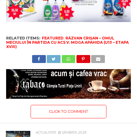
RELATED ITEMS:
FEATURED
,
RĂZVAN CRIȘAN – OMUL
MECIULUI ÎN PARTIDA CU ACS V. MOGA APAHIDA (U13 – ETAPA
XVIII)
CLICK TO COMMENT
ACTUALITATE
SÂMBĂTĂ, 20:29