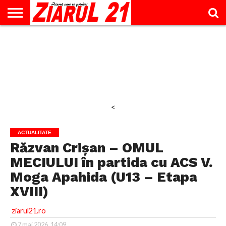
ACTUALITATE
INTERVIU
EDUCAŢIE
LIFESTYLE
OPINII
SPORT
ŞTIRI
UTILE
CONTACT
& TIMP
LIBER
<
ACTUALITATE
Răzvan Crișan – OMUL
MECIULUI în partida cu ACS V.
Moga Apahida (U13 – Etapa
XVIII)
ziarul21.ro
7 mai 2026, 14:09