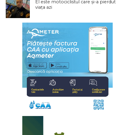
El este motociclistul care și-a pierdut
viața azi