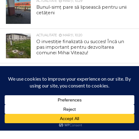
ACTUALITATE
MARȚI, 10:29
Bunul-simț pare să lipsească pentru unii
cetățeni
ACTUALITATE
MARȚI, 10:20
O investiție finalizată cu succes! Încă un
pas important pentru dezvoltarea
comunei Mihai Viteazu!
ACTUALITATE
MARȚI, 10:15
ANUNȚ – Întrerupere furnizare apă
potabilă în localitatea Filea de Jos –
Furnizare apă potabilă în regim
intermitent
ACTUALITATE
MARȚI, 10:09
Acest site folosește cookies. Navigând în continuare, vă exprimați acordul asupra folosirii
cookie-urilor.
Canicula ne pune la încercare în aceste
Află mai multe
zile. Grija pentru noi și pentru cei din jur
Am înțeles!
poate face diferența