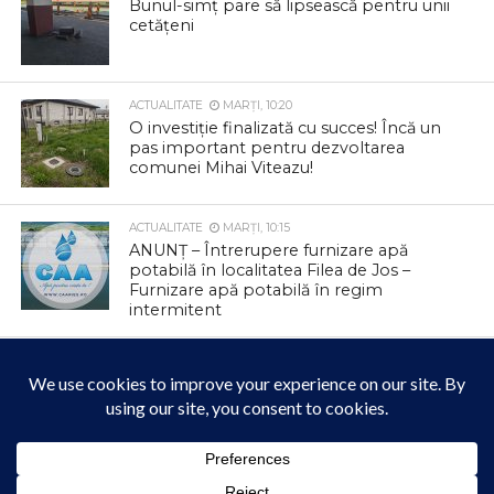
Bunul-simț pare să lipsească pentru unii
cetățeni
ACTUALITATE
MARȚI, 10:20
O investiție finalizată cu succes! Încă un
pas important pentru dezvoltarea
comunei Mihai Viteazu!
ACTUALITATE
MARȚI, 10:15
ANUNȚ – Întrerupere furnizare apă
potabilă în localitatea Filea de Jos –
Furnizare apă potabilă în regim
intermitent
ACTUALITATE
MARȚI, 10:09
Canicula ne pune la încercare în aceste
zile. Grija pentru noi și pentru cei din jur
poate face diferența
ACTUALITATE
LUNI, 17:59
Acest site folosește cookies. Navigând în continuare, vă exprimați acordul asupra folosirii