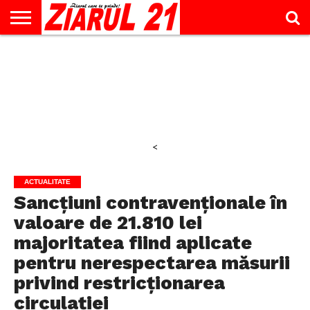
ACTUALITATE
INTERVIU
EDUCAŢIE
LIFESTYLE
OPINII
SPORT
ŞTIRI
UTILE
CONTACT
& TIMP
LIBER
<
ACTUALITATE
Sancțiuni contravenționale în
valoare de 21.810 lei
majoritatea fiind aplicate
pentru nerespectarea măsurii
privind restricționarea
circulației