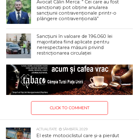
Avocat Călin Merca: ” Cei care au fost
sancționați pot obține anularea
sancțiunii contravenționale printr-o
plângere contravențională”
Sancțiuni în valoare de 196.060 lei
majoritatea fiind aplicate pentru
nerespectarea măsurii privind
restricționarea circulației
CLICK TO COMMENT
ACTUALITATE
SÂMBĂTĂ, 20:29
El este motociclistul care și-a pierdut