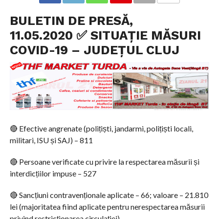
COMMENTS
BULETIN DE PRESĂ,
11.05.2020 ✅ SITUAȚIE MĂSURI
COVID-19 – JUDEȚUL CLUJ
🔴 Efective angrenate (polițiști, jandarmi, polițiști locali,
militari, ISU și SAJ) – 811
🔴 Persoane verificate cu privire la respectarea măsurii și
interdicțiilor impuse – 527
🔴 Sancțiuni contravenționale aplicate – 66; valoare – 21.810
lei (majoritatea fiind aplicate pentru nerespectarea măsurii
privind restricționarea circulației)