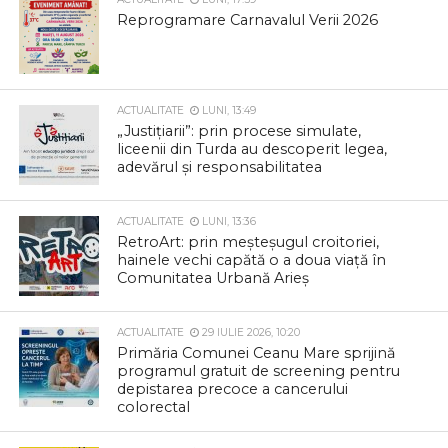
Reprogramare Carnavalul Verii 2026
ACTUALITATE
LUNI, 13:49
„Justițiarii”: prin procese simulate,
liceenii din Turda au descoperit legea,
adevărul și responsabilitatea
ACTUALITATE
LUNI, 13:36
RetroArt: prin meșteșugul croitoriei,
hainele vechi capătă o a doua viață în
Comunitatea Urbană Arieș
ACTUALITATE
29 IULIE 2026, 10:20
Primăria Comunei Ceanu Mare sprijină
programul gratuit de screening pentru
depistarea precoce a cancerului
colorectal