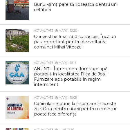
Bunul-simț pare să lipsească pentru unii
cetățeni
ACTUALITATE
MARȚI, 10:20
O investiție finalizată cu succes! Încă un
pas important pentru dezvoltarea
comunei Mihai Viteazu!
ACTUALITATE
MARȚI, 10:15
ANUNȚ – Întrerupere furnizare apă
potabilă în localitatea Filea de Jos –
Furnizare apă potabilă în regim
intermitent
ACTUALITATE
MARȚI, 10:09
Canicula ne pune la încercare în aceste
zile. Grija pentru noi și pentru cei din jur
poate face diferența
ACTUALITATE
LUNI, 17:59