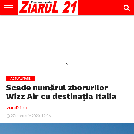
ACTUALITATE
INTERVIU
EDUCAŢIE
LIFESTYLE
OPINII
SPORT
ŞTIRI
UTILE
CONTACT
& TIMP
LIBER
<
ACTUALITATE
Scade numărul zborurilor
Wizz Air cu destinația Italia
ziarul21.ro
27 februarie 2020, 19:06