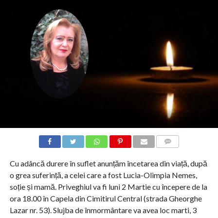
COMMENTS
Cu adâncă durere în suflet anunțăm încetarea din viață, după
o grea suferință, a celei care a fost Lucia-Olimpia Nemes,
soție și mamă. Priveghiul va fi luni 2 Martie cu începere de la
ora 18.00 în Capela din Cimitirul Central (strada Gheorghe
Lazar nr. 53). Slujba de înmormântare va avea loc marti, 3