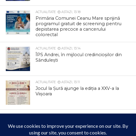
ACTUALITATE
ASTAZI, 13:18
Primăria Comunei Ceanu Mare sprijină
programul gratuit de screening pentru
depistarea precoce a cancerului
colorectal
ACTUALITATE
ASTAZI, 13:14
ÎPS Andrei, în mijlocul credincioșilor din
Săndulești
ACTUALITATE
ASTAZI, 13:11
Jocul la Șură ajunge la ediția a XXV-a la
Viișoara
ACTUALITATE
ASTAZI, 12:32
CUPA SUMMER FEST 2026: Câmpia
Turzii urcă pe harta marilor competiții
de natație!