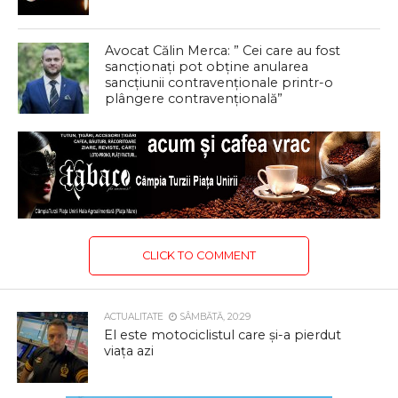
Avocat Călin Merca: ” Cei care au fost
sancționați pot obține anularea
sancțiunii contravenționale printr-o
plângere contravențională”
CLICK TO COMMENT
ACTUALITATE
SÂMBĂTĂ, 20:29
El este motociclistul care și-a pierdut
viața azi