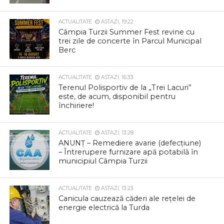
ACTUALITATE
ASTAZI, 19:22
Câmpia Turzii Summer Fest revine cu
trei zile de concerte în Parcul Municipal
Berc
ACTUALITATE
ASTAZI, 16:33
Terenul Polisportiv de la „Trei Lacuri”
este, de acum, disponibil pentru
închiriere!
ACTUALITATE
ASTAZI, 13:28
ANUNȚ – Remediere avarie (defecțiune)
– Întrerupere furnizare apă potabilă în
municipiul Câmpia Turzii
ACTUALITATE
ASTAZI, 13:23
Canicula cauzează căderi ale rețelei de
energie electrică la Turda