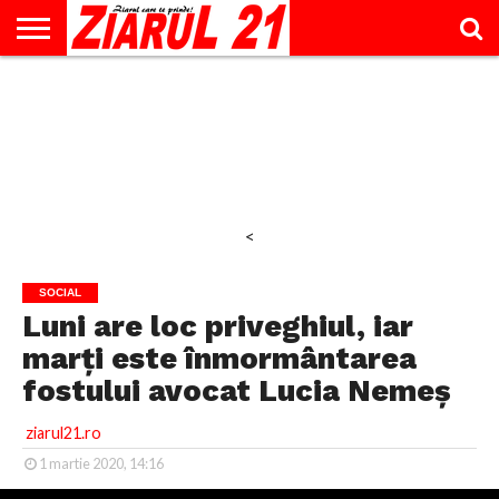
ACTUALITATE
INTERVIU
EDUCAŢIE
LIFESTYLE
OPINII
SPORT
ŞTIRI
UTILE
CONTACT
& TIMP
LIBER
<
SOCIAL
Luni are loc priveghiul, iar
marți este înmormântarea
fostului avocat Lucia Nemeș
ziarul21.ro
1 martie 2020, 14:16