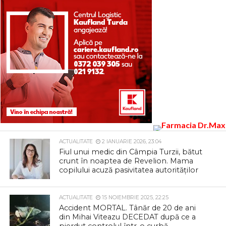
ACTUALITATE
2 IANUARIE 2026, 23:04
Fiul unui medic din Câmpia Turzii, bătut
crunt în noaptea de Revelion. Mama
copilului acuză pasivitatea autorităților
ACTUALITATE
15 NOIEMBRIE 2025, 22:25
Accident MORTAL. Tânăr de 20 de ani
din Mihai Viteazu DECEDAT după ce a
pierdut controlul într-o curbă