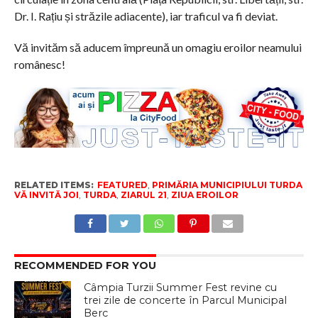
Dr. I. Rațiu și străzile adiacente), iar traficul va fi deviat.
Vă invităm să aducem împreună un omagiu eroilor neamului
românesc!
RELATED ITEMS:
FEATURED
,
PRIMĂRIA MUNICIPIULUI TURDA
VĂ INVITĂ JOI
,
TURDA
,
ZIARUL 21
,
ZIUA EROILOR
RECOMMENDED FOR YOU
Câmpia Turzii Summer Fest revine cu
trei zile de concerte în Parcul Municipal
Berc