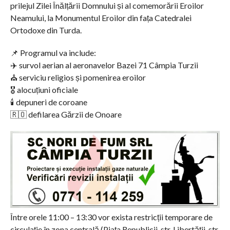
prilejul Zilei Înălțării Domnului și al comemorării Eroilor
Neamului, la Monumentul Eroilor din fața Catedralei
Ortodoxe din Turda.
📌 Programul va include:
✈️ survol aerian al aeronavelor Bazei 71 Câmpia Turzii
⛪ serviciu religios și pomenirea eroilor
🎖️ alocuțiuni oficiale
🕯️ depuneri de coroane
🇷🇴 defilarea Gărzii de Onoare
Între orele 11:00 – 13:30 vor exista restricții temporare de
circulație în zona centrală (Piața Republicii, str. Libertății, str.