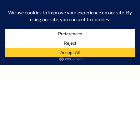
ACTUALITATE
IERI, 12:32
CUPA SUMMER FEST 2026: Câmpia
Turzii urcă pe harta marilor competiții
de natație!
Acest site folosește cookies. Navigând în continuare, vă exprimați acordul asupra folosirii
cookie-urilor.
Află mai multe
ACTUALITATE
IERI, 12:23
Am înțeles!
Mai mult confort și pentru cetățenii din
municipiul Câmpia Turzii în zilele
caniculare!
ACTUALITATE
JOI, 12:47
Colectare gratuită de deșeuri
voluminoase și textile la Tureni
ACTUALITATE
JOI, 12:42
Parcul Berc se transformă într un loc
magic