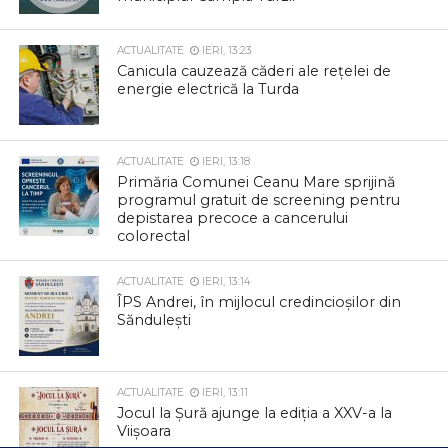
ACTUALITATE
IERI, 13:23
Canicula cauzează căderi ale rețelei de
energie electrică la Turda
ACTUALITATE
IERI, 13:18
Primăria Comunei Ceanu Mare sprijină
programul gratuit de screening pentru
depistarea precoce a cancerului
colorectal
ACTUALITATE
IERI, 13:14
ÎPS Andrei, în mijlocul credincioșilor din
Săndulești
ACTUALITATE
IERI, 13:11
Jocul la Șură ajunge la ediția a XXV-a la
Viișoara