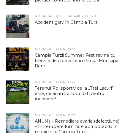
ACTUALITATE
2 FEBRUARIE 2026, 12:18
Accident grav în Câmpia Turzii
ACTUALITATE
IERI, 19:22
Câmpia Turzii Summer Fest revine cu
trei zile de concerte în Parcul Municipal
Berc
ACTUALITATE
IERI, 16:33
Terenul Polisportiv de la „Trei Lacuri”
este, de acum, disponibil pentru
închiriere!
ACTUALITATE
IERI, 13:28
ANUNȚ – Remediere avarie (defecțiune)
– Întrerupere furnizare apă potabilă în
municipiul Câmpia Turzii