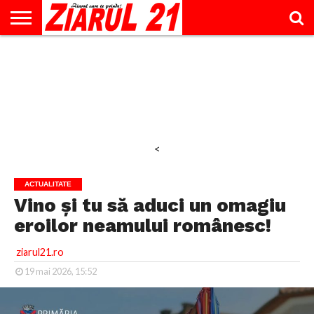
ACTUALITATE
INTERVIU
EDUCAŢIE
LIFESTYLE
OPINII
SPORT
ŞTIRI
UTILE
CONTACT
& TIMP
LIBER
<
ACTUALITATE
Vino și tu să aduci un omagiu
eroilor neamului românesc!
ziarul21.ro
19 mai 2026, 15:52