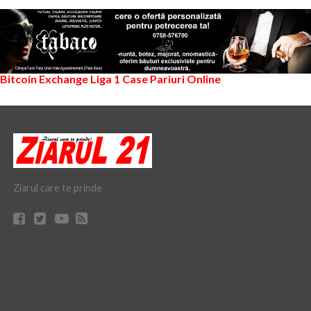
Bitcoin Exchange
Liga 1
Case Pariuri Online
Ziarul care te prinde