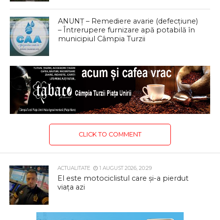
ANUNȚ – Remediere avarie (defecțiune)
– Întrerupere furnizare apă potabilă în
municipiul Câmpia Turzii
CLICK TO COMMENT
ACTUALITATE
1 AUGUST 2026, 20:29
El este motociclistul care și-a pierdut
viața azi