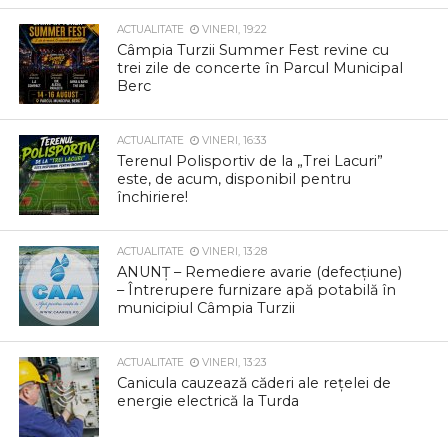
ACTUALITATE
VINERI, 19:22
Câmpia Turzii Summer Fest revine cu
trei zile de concerte în Parcul Municipal
Berc
ACTUALITATE
VINERI, 16:33
Terenul Polisportiv de la „Trei Lacuri”
este, de acum, disponibil pentru
închiriere!
ACTUALITATE
VINERI, 13:28
ANUNȚ – Remediere avarie (defecțiune)
– Întrerupere furnizare apă potabilă în
municipiul Câmpia Turzii
ACTUALITATE
VINERI, 13:23
Canicula cauzează căderi ale rețelei de
energie electrică la Turda