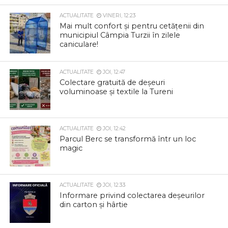
ACTUALITATE
VINERI, 12:23
Mai mult confort și pentru cetățenii din
municipiul Câmpia Turzii în zilele
caniculare!
ACTUALITATE
JOI, 12:47
Colectare gratuită de deșeuri
voluminoase și textile la Tureni
ACTUALITATE
JOI, 12:42
Parcul Berc se transformă într un loc
magic
ACTUALITATE
JOI, 12:33
Informare privind colectarea deșeurilor
din carton și hârtie