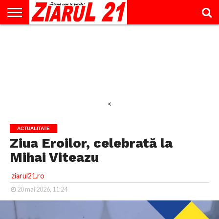
ACTUALITATE
INTERVIU
EDUCAŢIE
LIFESTYLE
OPINII
SPORT
ŞTIRI
UTILE
CONTACT
& TIMP
LIBER
<
ACTUALITATE
Ziua Eroilor, celebrată la
Mihai Viteazu
ziarul21.ro
20 mai 2026, 11:24