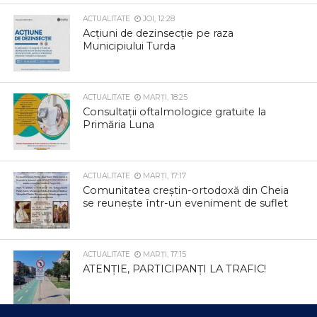
ACTUALITATE
JOI, 12:28
Acțiuni de dezinsecție pe raza
Municipiului Turda
ACTUALITATE
MARȚI, 18:25
Consultații oftalmologice gratuite la
Primăria Luna
ACTUALITATE
MARȚI, 17:17
Comunitatea creștin-ortodoxă din Cheia
se reunește într-un eveniment de suflet
ACTUALITATE
MARȚI, 17:15
ATENȚIE, PARTICIPANȚI LA TRAFIC!