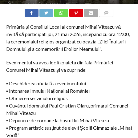
COMMENTS
Primăria și Consiliul Local al comunei Mihai Viteazu vă
invită să participați joi, 21 mai 2026, începând cu ora 12:00,
la ceremonialul religios organizat cu ocazia „Zilei Înălțării
Domnului și a comemorării Eroilor Neamului”.
Evenimentul va avea loc în piațeta din fața Primăriei
Comunei Mihai Viteazu și va cuprinde:
▪️ Deschiderea oficială a evenimentului
▪️ Intonarea Imnului Național al României
▪️ Oficierea serviciului religios
▪️ Cuvântul domnului Paul Cristian Olaru, primarul Comunei
Mihai Viteazu
▪️ Depunere de coroane la bustul lui Mihai Viteazu
▪️ Program artistic susținut de elevii Școlii Gimnaziale „Mihai
Vodă”