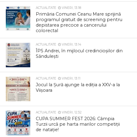
ACTUALITATE
VINERI, 13:18
Primăria Comunei Ceanu Mare sprijină
programul gratuit de screening pentru
depistarea precoce a cancerului
colorectal
ACTUALITATE
VINERI, 13:14
ÎPS Andrei, în mijlocul credincioșilor din
Săndulești
ACTUALITATE
VINERI, 13:11
Jocul la Șură ajunge la ediția a XXV-a la
Viișoara
ACTUALITATE
VINERI, 12:32
CUPA SUMMER FEST 2026: Câmpia
Turzii urcă pe harta marilor competiții
de natație!