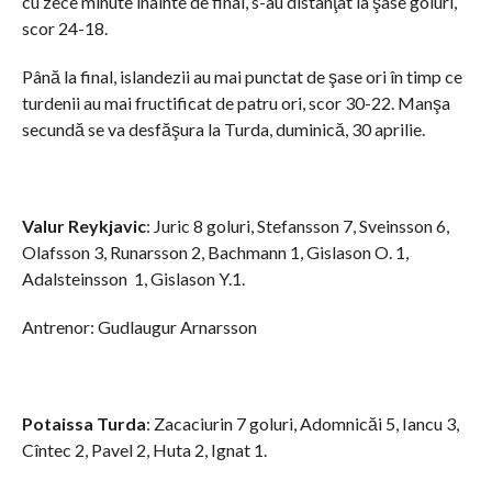
cu zece minute înainte de final, s-au distanţat la şase goluri,
scor 24-18.
Până la final, islandezii au mai punctat de şase ori în timp ce
turdenii au mai fructificat de patru ori, scor 30-22. Manşa
secundă se va desfăşura la Turda, duminică, 30 aprilie.
Valur Reykjavic
: Juric 8 goluri, Stefansson 7, Sveinsson 6,
Olafsson 3, Runarsson 2, Bachmann 1, Gislason O. 1,
Adalsteinsson 1, Gislason Y.1.
Antrenor: Gudlaugur Arnarsson
Potaissa Turda
: Zacaciurin 7 goluri, Adomnicăi 5, Iancu 3,
Cîntec 2, Pavel 2, Huta 2, Ignat 1.