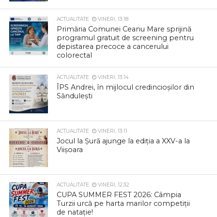
ACTUALITATE
VINERI, 13:18
Primăria Comunei Ceanu Mare sprijină
programul gratuit de screening pentru
depistarea precoce a cancerului
colorectal
ACTUALITATE
VINERI, 13:14
ÎPS Andrei, în mijlocul credincioșilor din
Săndulești
ACTUALITATE
VINERI, 13:11
Jocul la Șură ajunge la ediția a XXV-a la
Viișoara
ACTUALITATE
VINERI, 12:32
CUPA SUMMER FEST 2026: Câmpia
Turzii urcă pe harta marilor competiții
de natație!