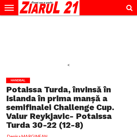
ACTUALITATE
INTERVIU
EDUCAŢIE
LIFESTYLE
OPINII
SPORT
ŞTIRI
UTILE
CONTACT
& TIMP
LIBER
<
HANDBAL
Potaissa Turda, învinsă în
Islanda în prima manşă a
semifinalei Challenge Cup.
Valur Reykjavic- Potaissa
Turda 30-22 (12-8)
Denisa MARGINEAN