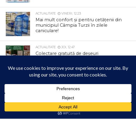
ACTUALITATE
VINERI, 12:23
Mai mult confort și pentru cetățenii din
municipiul Câmpia Turzii în zilele
caniculare!
ACTUALITATE
JOI, 12:47
Colectare gratuită de deșeuri
voluminoase și textile la Tureni
ACTUALITATE
JOI, 12:42
Parcul Berc se transformă într un loc
magic
Acest site folosește cookies. Navigând în continuare, vă exprimați acordul asupra folosirii
cookie-urilor.
Află mai multe
Am înțeles!
ACTUALITATE
JOI, 12:33
Informare privind colectarea deșeurilor
din carton și hârtie