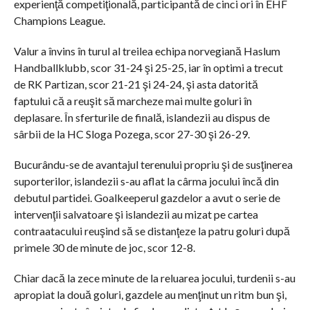
experienţă competiţională, participantă de cinci ori în EHF
Champions League.
Valur a învins în turul al treilea echipa norvegiană Haslum
Handballklubb, scor 31-24 şi 25-25, iar în optimi a trecut
de RK Partizan, scor 21-21 şi 24-24, şi asta datorită
faptului că a reuşit să marcheze mai multe goluri în
deplasare. În sferturile de finală, islandezii au dispus de
sârbii de la HC Sloga Pozega, scor 27-30 şi 26-29.
Bucurându-se de avantajul terenului propriu şi de susţinerea
suporterilor, islandezii s-au aflat la cârma jocului încă din
debutul partidei. Goalkeeperul gazdelor a avut o serie de
intervenţii salvatoare şi islandezii au mizat pe cartea
contraatacului reuşind să se distanţeze la patru goluri după
primele 30 de minute de joc, scor 12-8.
Chiar dacă la zece minute de la reluarea jocului, turdenii s-au
apropiat la două goluri, gazdele au menţinut un ritm bun şi,