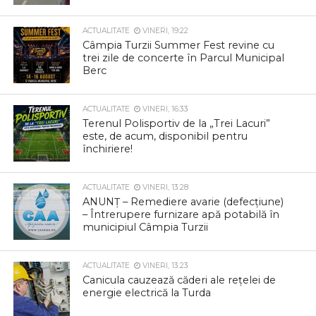
ACTUALITATE
VINERI, 19:22
Câmpia Turzii Summer Fest revine cu
trei zile de concerte în Parcul Municipal
Berc
ACTUALITATE
VINERI, 16:33
Terenul Polisportiv de la „Trei Lacuri”
este, de acum, disponibil pentru
închiriere!
ACTUALITATE
VINERI, 13:28
ANUNȚ – Remediere avarie (defecțiune)
– Întrerupere furnizare apă potabilă în
municipiul Câmpia Turzii
ACTUALITATE
VINERI, 13:23
Canicula cauzează căderi ale rețelei de
energie electrică la Turda