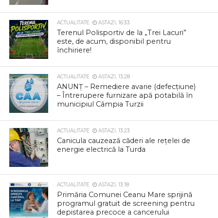
ACTUALITATE
ASTAZI, 16:33
Terenul Polisportiv de la „Trei Lacuri”
este, de acum, disponibil pentru
închiriere!
ACTUALITATE
ASTAZI, 13:28
ANUNȚ – Remediere avarie (defecțiune)
– Întrerupere furnizare apă potabilă în
municipiul Câmpia Turzii
ACTUALITATE
ASTAZI, 13:23
Canicula cauzează căderi ale rețelei de
energie electrică la Turda
ACTUALITATE
ASTAZI, 13:18
Primăria Comunei Ceanu Mare sprijină
programul gratuit de screening pentru
depistarea precoce a cancerului