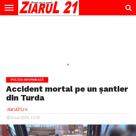
ACTUALITATE
INTERVIU
EDUCAŢIE
LIFESTYLE
OPINII
SPORT
ŞTIRI
UTILE
CONTACT
& TIMP
LIBER
<
POLIŢIA INFORMEAZĂ
Accident mortal pe un șantier
din Turda
ziarul21.ro
8 mai 2020, 13:50