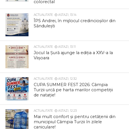
colorectal
ACTUALITATE
ASTAZI, 13:14
ÎPS Andrei, în mijlocul credincioșilor din
Săndulești
ACTUALITATE
ASTAZI, 13:11
Jocul la Șură ajunge la ediția a XXV-a la
Viișoara
ACTUALITATE
ASTAZI, 12:32
CUPA SUMMER FEST 2026: Câmpia
Turzii urcă pe harta marilor competiții
de natație!
ACTUALITATE
ASTAZI, 12:23
Mai mult confort și pentru cetățenii din
municipiul Câmpia Turzii în zilele
caniculare!