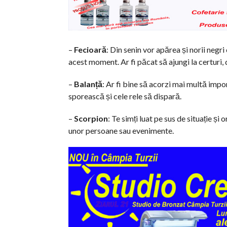
–
Fecioară
: Din senin vor apărea și norii negri
acest moment. Ar fi păcat să ajungi la certuri,
–
Balanță
: Ar fi bine să acorzi mai multă impor
sporească și cele rele să dispară.
–
Scorpion
: Te simți luat pe sus de situație și 
unor persoane sau evenimente.