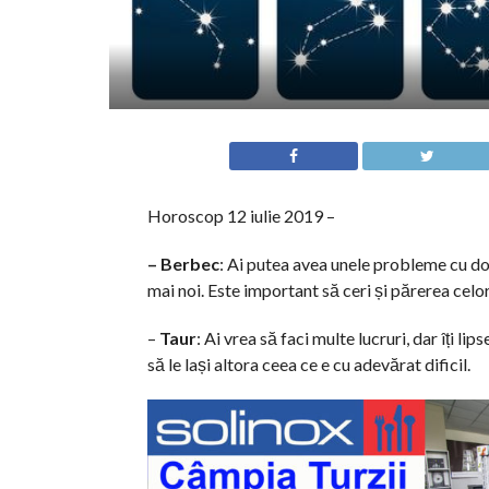
Horoscop 12 iulie 2019 –
– Berbec
: Ai putea avea unele probleme cu dor
mai noi. Este important să ceri și părerea celo
–
Taur
: Ai vrea să faci multe lucruri, dar îți li
să le lași altora ceea ce e cu adevărat dificil.