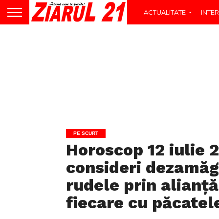
ACTUALITATE
INTER
PE SCURT
Horoscop 12 iulie 
consideri dezamăgi
rudele prin alianță 
fiecare cu păcatel