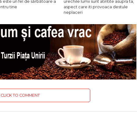
 este un fel de sărbătoare a
urechile lumii sunt atintite asupra ta,
entru tine
aspect care iti provoaca destule
neplaceri
CLICK TO COMMENT