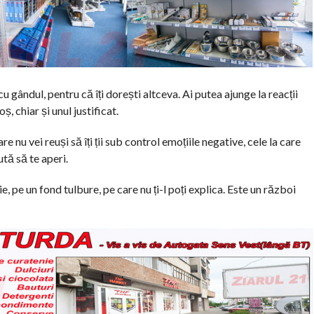
u gândul, pentru că îți dorești altceva. Ai putea ajunge la reacții
, chiar și unul justificat.
e nu vei reuși să îți ții sub control emoțiile negative, cele la care
ută să te aperi.
e, pe un fond tulbure, pe care nu ți-l poți explica. Este un război