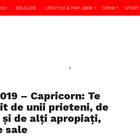
VIU
EDUCAŢIE
LIFESTYLE & TIMP LIBER
OPINII
SPORT
<
2019 – Capricorn: Te
t de unii prieteni, de
și de alți apropiați,
e sale