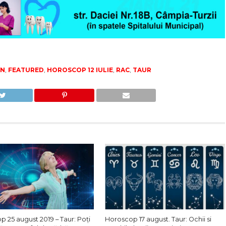
RN
,
FEATURED
,
HOROSCOP 12 IULIE
,
RAC
,
TAUR
 25 august 2019 – Taur: Poți
Horoscop 17 august. Taur: Ochii si