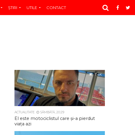
ŞTIRI
UTILE
CONTACT
7.4K
ACTUALITATE
SÂMBĂTĂ, 20:29
El este motociclistul care și-a pierdut
viața azi