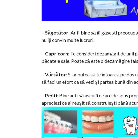
–
Săgetător
: Ar fi bine să îți găsești preocup
nu îți convin multe lucruri.
–
Capricorn
: Te consideri dezamăgit de unii pri
păcatele sale. Poate că este o dezamăgire falsă
–
Vărsător
: S-ar putea să te întoarcă pe dos u
să faci un efort ca să vezi și partea bună din a
–
Pești
: Bine ar fi să asculți ce are de spus pro
apreciezi ce ai reușit să construiești până acu