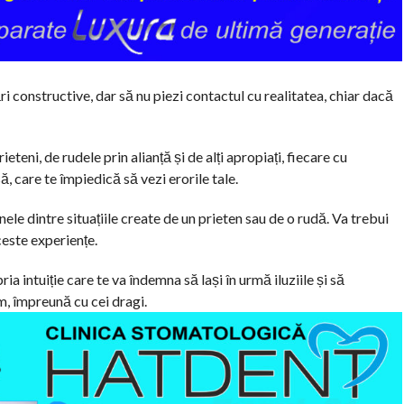
ări constructive, dar să nu piezi contactul cu realitatea, chiar dacă
eteni, de rudele prin alianță și de alți apropiați, fiecare cu
, care te împiedică să vezi erorile tale.
nele dintre situațiile create de un prieten sau de o rudă. Va trebui
ceste experiențe.
pria intuiție care te va îndemna să lași în urmă iluziile și să
m, împreună cu cei dragi.