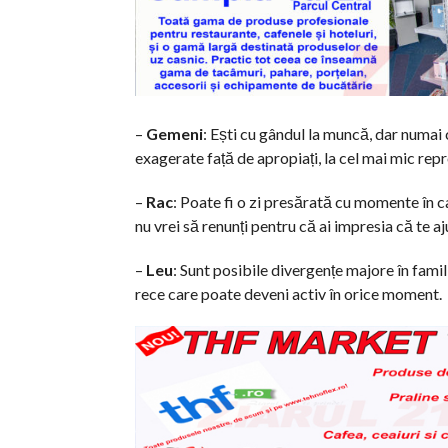
–
Gemeni
: Ești cu gândul la muncă, dar numai c
exagerate față de apropiați, la cel mai mic reproș
–
Rac
: Poate fi o zi presărată cu momente în car
nu vrei să renunți pentru că ai impresia că te aj
–
Leu
: Sunt posibile divergențe majore în famili
rece care poate deveni activ în orice moment.