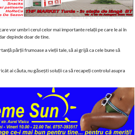
 care vor umbri cerul celor mai importante relații pe care le ai în
 dar depinde doar de tine.
tanță părții frumoase a vieții tale, să ai grijă ca cele bune să
oricât ai căuta, nu găsești soluții ca să recapeți controlul asupra