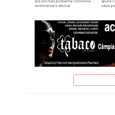
are luni mari probleme: Domeniul
spune că
sentimental e afectat
iubirii p