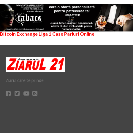
Bitcoin Exchange
Liga 1
Case Pariuri Online
Ziarul care te prinde