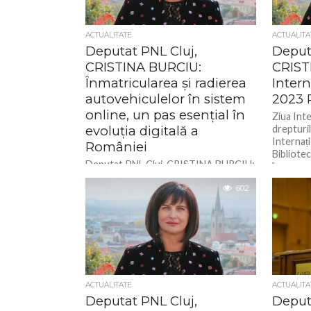
ACTUALITATE
ACTUALITA
Deputat PNL Cluj,
Deput
CRISTINA BURCIU:
CRIST
Înmatricularea și radierea
Intern
autovehiculelor în sistem
2023 
online, un pas esențial în
Ziua Inte
evoluția digitală a
drepturil
Internați
României
Bibliotec
Deputat PNL Cluj, CRISTINA BURCIU:
în...
Înmatricularea și radierea
autovehiculelor în sistem online, un
602
pas esențial în evoluția digitală a
României
ACTUALITATE
ACTUALITA
Deputat PNL Cluj,
Deput