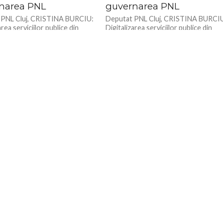
narea PNL
guvernarea PNL
 PNL Cluj, CRISTINA BURCIU:
Deputat PNL Cluj, CRISTINA BURCI
area serviciilor publice din
Digitalizarea serviciilor publice din
 un obiectiv asumat de
România, un obiectiv asumat de
rea PNL
guvernarea PNL