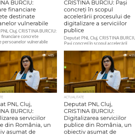
INA BURCIU:
CRISTINA BURCIU: Pași
re financiare
concreți în scopul
ete destinate
accelerării procesului de
anelor vulnerabile
digitalizare a serviciilor
publice
 PNL Cluj, CRISTINA BURCIU:
 financiare concrete
Deputat PNL Cluj, CRISTINA BURCI
e persoanelor vulnerabile
Pași concreți în scopul accelerării
procesului de digitalizare a serviciilor
publice
485
455
TE
ACTUALITATE
at PNL Cluj,
Deputat PNL Cluj,
INA BURCIU:
CRISTINA BURCIU:
lizarea serviciilor
Digitalizarea serviciilor
ce din România, un
publice din România, un
tiv asumat de
obiectiv asumat de