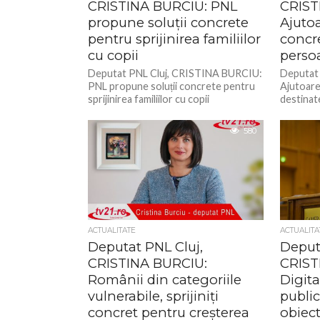
CRISTINA BURCIU: PNL
CRIST
propune soluții concrete
Ajutoa
pentru sprijinirea familiilor
concr
cu copii
perso
Deputat PNL Cluj, CRISTINA BURCIU:
Deputat
PNL propune soluții concrete pentru
Ajutoare
sprijinirea familiilor cu copii
destinat
580
ACTUALITATE
ACTUALITA
Deputat PNL Cluj,
Deput
CRISTINA BURCIU:
CRIST
Românii din categoriile
Digita
vulnerabile, sprijiniți
publi
concret pentru creșterea
obiec