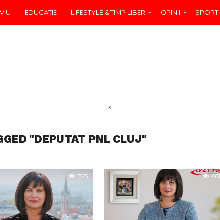
VIU
EDUCAŢIE
LIFESTYLE & TIMP LIBER
OPINII
SPORT
<
GGED "DEPUTAT PNL CLUJ"
725
661