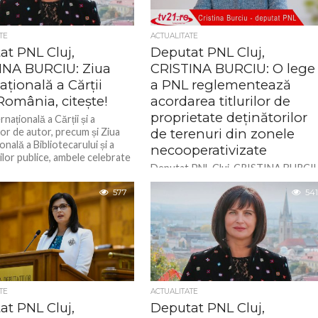
TE
ACTUALITATE
at PNL Cluj,
Deputat PNL Cluj,
INA BURCIU: Ziua
CRISTINA BURCIU: O lege
ațională a Cărții
a PNL reglementează
România, citește!
acordarea titlurilor de
proprietate deținătorilor
rnațională a Cărții și a
or de autor, precum și Ziua
de terenuri din zonele
onală a Bibliotecarului și a
necooperativizate
ilor publice, ambele celebrate
Deputat PNL Cluj, CRISTINA BURCI
O lege a PNL reglementează
577
acordarea titlurilor de proprietate
541
deținătorilor de terenuri din zonele
necooperativizate
TE
ACTUALITATE
at PNL Cluj,
Deputat PNL Cluj,