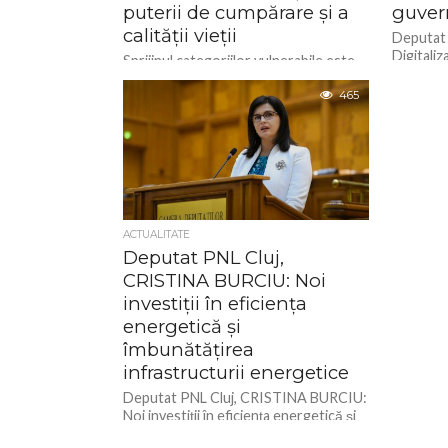
puterii de cumpărare și a
guver
calității vieții
Deputat
Digitaliz
Sprijinul categoriilor vulnerabile este
România,
în centrul preocupărilor Guvernului
guverna
liberal Nicolae Ciucă, în contextul
465
dificilei perioade pe care o traversăm
din punct de...
ACTUALITATE
Deputat PNL Cluj,
CRISTINA BURCIU: Noi
investiții în eficiența
energetică și
îmbunătățirea
infrastructurii energetice
Deputat PNL Cluj, CRISTINA BURCIU:
Noi investiții în eficiența energetică și
îmbunătățirea infrastructurii