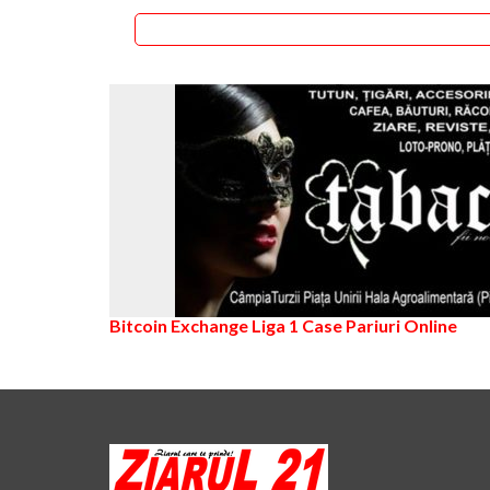
energetice
Bitcoin Exchange
Liga 1
Case Pariuri Online