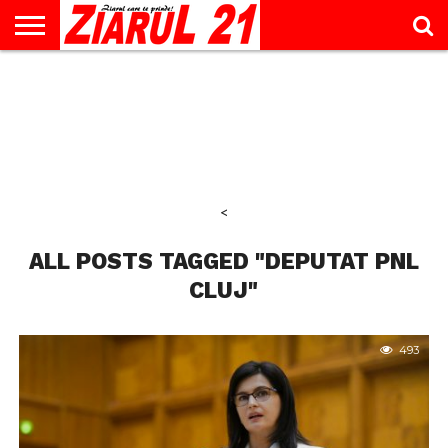
ACTUALITATE
INTERVIU
EDUCAŢIE
LIFESTYLE
OPINII
SPORT
ŞTIRI
UTILE
CONTACT
& TIMP
LIBER
<
ALL POSTS TAGGED "DEPUTAT PNL
CLUJ"
493