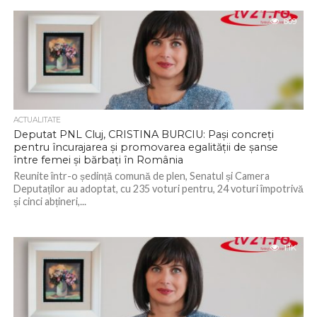
809
ACTUALITATE
Deputat PNL Cluj, CRISTINA BURCIU: Pași concreți
pentru încurajarea și promovarea egalității de șanse
între femei și bărbați în România
Reunite într-o ședință comună de plen, Senatul și Camera
Deputaților au adoptat, cu 235 voturi pentru, 24 voturi împotrivă
și cinci abțineri,...
1.1K