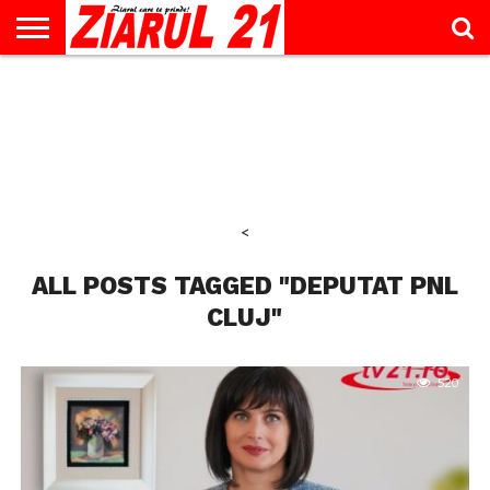
ACTUALITATE
INTERVIU
EDUCAŢIE
LIFESTYLE
OPINII
SPORT
ŞTIRI
UTILE
CONTACT
& TIMP
LIBER
<
ALL POSTS TAGGED "DEPUTAT PNL
CLUJ"
520