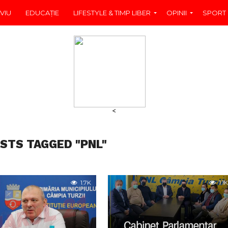
VIU
EDUCAŢIE
LIFESTYLE & TIMP LIBER
OPINII
SPORT
<
OSTS TAGGED "PNL"
1.7K
1.1K