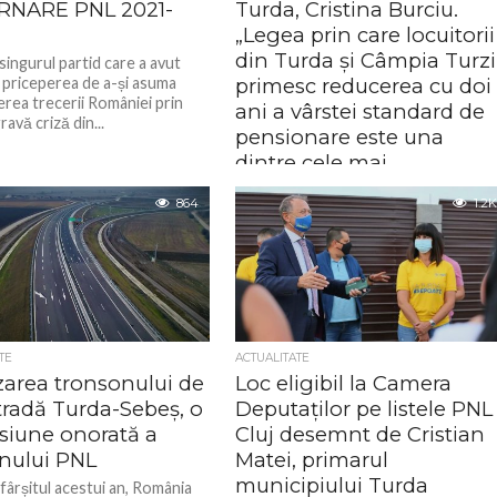
NARE PNL 2021-
Turda, Cristina Burciu.
„Legea prin care locuitorii
din Turda și Câmpia Turzi
singurul partid care a avut
i priceperea de a-și asuma
primesc reducerea cu doi
rea trecerii României prin
ani a vârstei standard de
ravă criză din...
pensionare este una
dintre cele mai
semnificative realizări a
864
1.2K
primului meu mandat de
deputat”
Cristina Burciu, deputat de Turda a
acceptat invitația Ziarului 21 de a vorb
pentru turdeni despre ce a însemnat
primii 4 ani...
TE
ACTUALITATE
zarea tronsonului de
Loc eligibil la Camera
tradă Turda-Sebeș, o
Deputaților pe listele PNL
siune onorată a
Cluj desemnt de Cristian
nului PNL
Matei, primarul
municipiului Turda
fârșitul acestui an, România