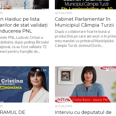
TE
ACTUALITATE
an Haiduc pe lista
Cabinet Parlamentar în
arilor de stat validați
Municipiul Câmpia Turzii
nducerea PNL
După o colaborare foarte bună și
productivă pe care am avut-o în prim
tele PNL, Ludovic Orban a
meu mandat cu primarul Municipiului
sâmbătă, după şedinţa Biroului
Câmpia Turzii, domnul Dorin...
aţional, că au fost validate 72
eri pentru funcţiile de...
1.2K
1.2K
TE
ACTUALITATE
RAMUL DE
Interviu cu deputatul de