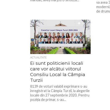
va avea 
moderniza
de drumur
4.0K
ACTUALITATE
Ei sunt politicienii locali
care vor alcătui viitorul
Consiliu Local la Câmpia
Turzii
8139 de voturi valabil exprimare s-au
înregistrat la Câmpia Turzii, la alegerile
locale din 27 septembrie 2020. Pentru
poziția de primar, s-au...