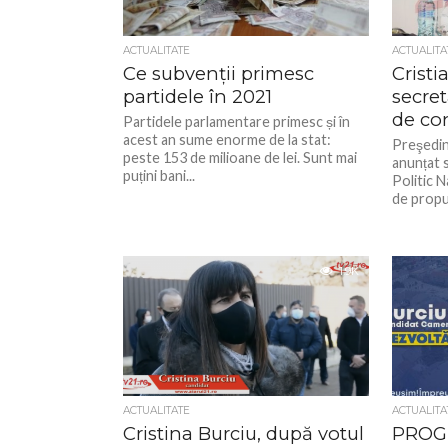
ACTUALITATE
ACTUALITA
Ce subvenții primesc
Cristi
partidele în 2021
secret
de co
Partidele parlamentare primesc și în
acest an sume enorme de la stat:
Preşedin
peste 153 de milioane de lei. Sunt mai
anunțat 
puțini bani...
Politic N
de propun
1.9K
ACTUALITATE
ACTUALITA
Cristina Burciu, după votul
PROG