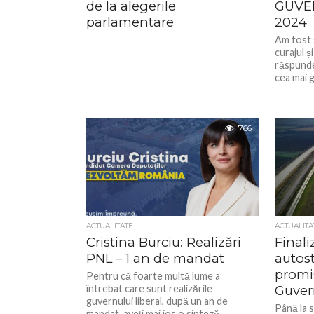
de la alegerile
GUVER
parlamentare
2024
Am fost 
curajul ș
răspunde
cea mai g
766
ACTUALITATE
ACTUALITA
Cristina Burciu: Realizări
Finali
PNL – 1 an de mandat
autos
promi
Pentru că foarte multă lume a
întrebat care sunt realizările
Guver
guvernului liberal, după un an de
Până la s
mandat, aveți mai jos o sinteză...