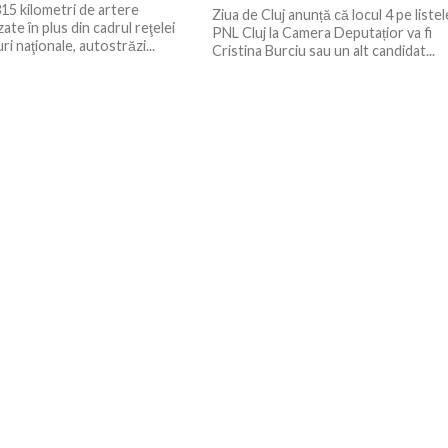
315 kilometri de artere
Ziua de Cluj anunță că locul 4 pe listel
te în plus din cadrul reţelei
PNL Cluj la Camera Deputațior va fi
i naţionale, autostrăzi...
Cristina Burciu sau un alt candidat...