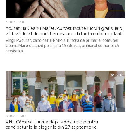
ACTUALITATE
Acuzații la Ceanu Mare! „Au fost făcute lucrări gratis, la o
văduvă de 71 de ani!” Femeia are chitanța cu banii plătiți!
Virgil Păcurar, candidatul PMP la funcția de primar al comunei
Ceanu Mare o acuză pe Liliana Moldovan, primarul comunei că
aceasta a...
2.1K
ACTUALITATE
PNL Câmpia Turzii a depus dosarele pentru
candidaturile la alegerile din 27 septembrie