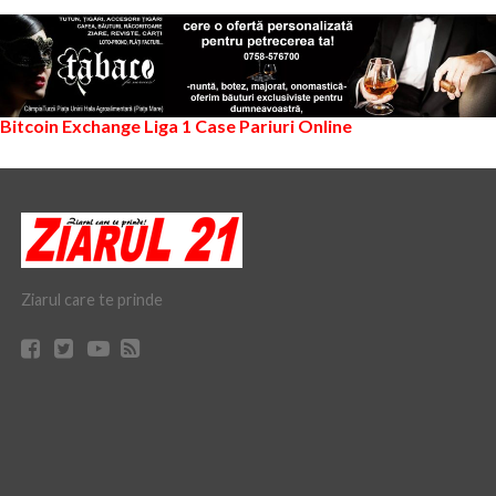
Bitcoin Exchange
Liga 1
Case Pariuri Online
Ziarul care te prinde