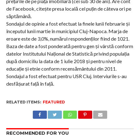
prețurile de pe piața imobiliară (cei sub 30 de ani). Are cont
de Facebook, citește presa locală cel puțin de câteva ori pe
săptămână.
Sondajul de opinie a fost efectuat la finele lunii februarie și
începutul lunii martie în municipiul Cluj-Napoca. Marja de
eroare este de 3,0%, numărul respondenților fiind de 1021.
Baza de date a fost ponderată pentru gen și vârstă conform
datelor Institutului Național de Statistică privind populația
după domiciliu la data de 1 iulie 2018 și pentru nivel de
educație și etnie conform recensământului din 2011.
Sondajul a fost efectuat pentru USR Cluj. Interviurile s-au
desfășurat față în față.
RELATED ITEMS:
FEATURED
RECOMMENDED FOR YOU