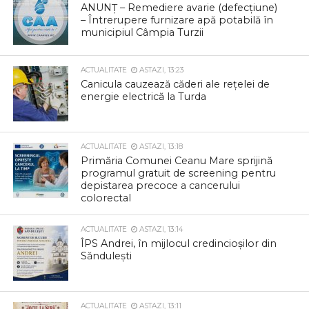
ANUNȚ – Remediere avarie (defecțiune)
– Întrerupere furnizare apă potabilă în
municipiul Câmpia Turzii
ACTUALITATE
ASTAZI, 13:23
Canicula cauzează căderi ale rețelei de
energie electrică la Turda
ACTUALITATE
ASTAZI, 13:18
Primăria Comunei Ceanu Mare sprijină
programul gratuit de screening pentru
depistarea precoce a cancerului
colorectal
ACTUALITATE
ASTAZI, 13:14
ÎPS Andrei, în mijlocul credincioșilor din
Săndulești
ACTUALITATE
ASTAZI, 13:11