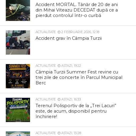
Accident MORTAL. Tânăr de 20 de ani
din Mihai Viteazu DECEDAT după ce a
pierdut controlul într-o curbă
ACTUALITATE
2 FEBRUARIE 2026, 12:18
Accident grav în Câmpia Turzii
ACTUALITATE
ASTAZI, 19:22
Câmpia Turzii Summer Fest revine cu
trei zile de concerte în Parcul Municipal
Berc
ACTUALITATE
ASTAZI, 16:33
Terenul Polisportiv de la „Trei Lacuri”
este, de acum, disponibil pentru
închiriere!
ACTUALITATE
ASTAZI, 13:28