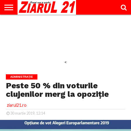
ACTUALITATE
INTERVIU
EDUCAŢIE
LIFESTYLE
OPINII
SPORT
ŞTIRI
UTILE
CONTACT
& TIMP
LIBER
<
ADMINISTRAŢIE
Peste 50 % din voturile
clujenilor merg la opoziţie
ziarul21.ro
30 martie 2019, 12:14