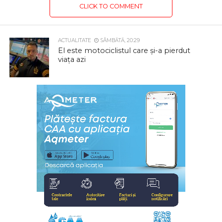
CLICK TO COMMENT
ACTUALITATE
SÂMBĂTĂ, 20:29
El este motociclistul care și-a pierdut
viața azi