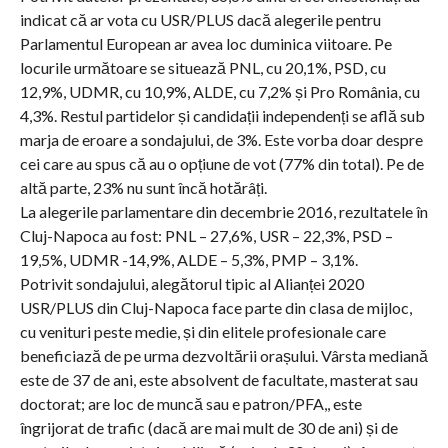
indicat că ar vota cu USR/PLUS dacă alegerile pentru
Parlamentul European ar avea loc duminica viitoare. Pe
locurile următoare se situează PNL, cu 20,1%, PSD, cu
12,9%, UDMR, cu 10,9%, ALDE, cu 7,2% și Pro România, cu
4,3%. Restul partidelor și candidații independenți se află sub
marja de eroare a sondajului, de 3%. Este vorba doar despre
cei care au spus că au o opțiune de vot (77% din total). Pe de
altă parte, 23% nu sunt încă hotărâți.
La alegerile parlamentare din decembrie 2016, rezultatele în
Cluj-Napoca au fost: PNL – 27,6%, USR – 22,3%, PSD –
19,5%, UDMR -14,9%, ALDE – 5,3%, PMP – 3,1%.
Potrivit sondajului, alegătorul tipic al Alianței 2020
USR/PLUS din Cluj-Napoca face parte din clasa de mijloc,
cu venituri peste medie, și din elitele profesionale care
beneficiază de pe urma dezvoltării orașului. Vârsta mediană
este de 37 de ani, este absolvent de facultate, masterat sau
doctorat; are loc de muncă sau e patron/PFA,, este
îngrijorat de trafic (dacă are mai mult de 30 de ani) și de