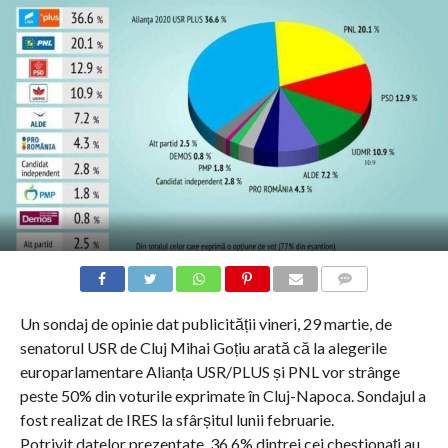
COMMENTS
Un sondaj de opinie dat publicității vineri, 29 martie, de
senatorul USR de Cluj Mihai Goțiu arată că la alegerile
europarlamentare Alianța USR/PLUS și PNL vor strânge
peste 50% din voturile exprimate în Cluj-Napoca. Sondajul a
fost realizat de IRES la sfârșitul lunii februarie.
Potrivit datelor prezentate, 36,6% dintrei cei chestionați au