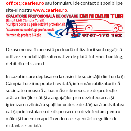
office@caaries.ro
sau formularul de contact disponibil pe
site-ul nostru
www.caaries.ro
.
De asemenea, în această perioadă utilizatorii sunt rugați să
utilizeze modalitățile alternative de plată, internet banking,
debit direct s.a.m.d
In cazul în care deplasarea la casieriile societății din Turda și
Câmpia Turzii nu poate fi evitată, informăm utilizatorii că
societatea noastră a luat măsurile necesare de protecție
atât a clienților cât și a angajaților prin dezinfectarea și
igienizarea zilnică a spațiilor unde se desfășoară activitatea
cât și prin instalarea de dispensere cu dezinfectant pentru
mâini și facem un apel în vederea respectării regulilor de
distanțare socială.