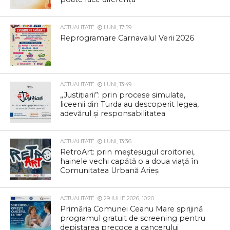
ACTUALITATE
LUNI, 17:59
Reprogramare Carnavalul Verii 2026
ACTUALITATE
LUNI, 13:49
„Justițiarii”: prin procese simulate,
liceenii din Turda au descoperit legea,
adevărul și responsabilitatea
ACTUALITATE
LUNI, 13:36
RetroArt: prin meșteșugul croitoriei,
hainele vechi capătă o a doua viață în
Comunitatea Urbană Arieș
ACTUALITATE
29 IULIE 2026, 10:20
Primăria Comunei Ceanu Mare sprijină
programul gratuit de screening pentru
depistarea precoce a cancerului