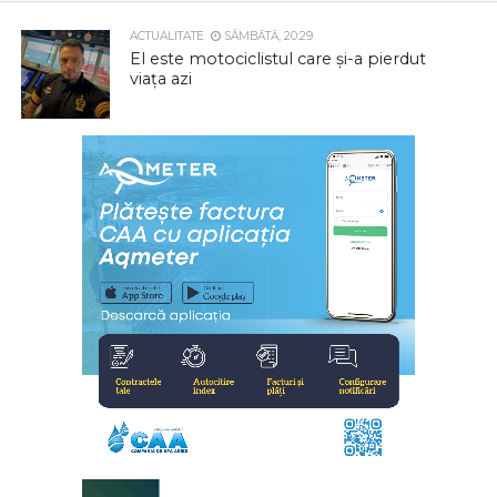
ACTUALITATE
SÂMBĂTĂ, 20:29
El este motociclistul care și-a pierdut
viața azi