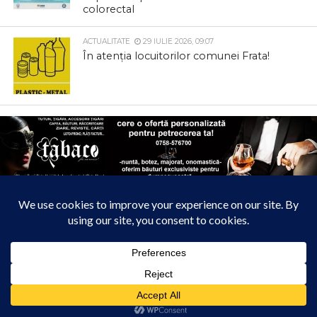
colorectal
ACTUALITATE
29 IULIE 2026, 09:07
În atenția locuitorilor comunei Frata!
Bitcoin Exchange
Liga 1
Case Pariuri Online
Acest site folosește cookies. Navigând în continuare, vă exprimați acordul asupra folosirii
cookie-urilor.
Află mai multe
Ziarul care te prinde
Am înțeles!