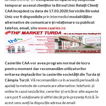
temporar
accesul clienților la Biroul Unic Relații Clienți
CAA
începând cu data de 17.03.2020.
Serviciile Biroului
Unic vor fi disponibile
prin intermediul
modalităților
alternative de comunicare și relaționare cu publicul:
telefon, email, site
www.caaries.ro
Casieriile CAA vor avea program normal de lucru
pentru moment dar recomandăm utilizatorilor
evitarea deplasărilor la casieriile societății din Turda și
Câmpia Turzii.
Vă recomandăm ca în această perioadă să
apelați la metode de comunicare alternative: telefonic și
online în cazul sesizărilor, cererilor și oricăror alte aspecte
care pot fi soluționate și altfel decât prin prezența fizică. În
acest sens aveți la dispoziție adresa de email