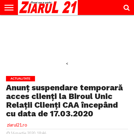
ACTUALITATE
INTERVIU
EDUCAŢIE
LIFESTYLE
OPINII
SPORT
ŞTIRI
UTILE
CONTACT
& TIMP
LIBER
<
ACTUALITATE
Anunț suspendare temporară
acces clienți la Biroul Unic
Relații Clienți CAA începând
cu data de 17.03.2020
ziarul21.ro
16 martie 2020, 18:46