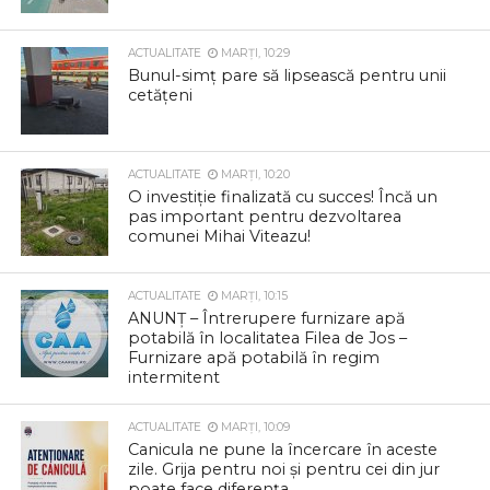
ACTUALITATE
MARȚI, 10:29
Bunul-simț pare să lipsească pentru unii
cetățeni
ACTUALITATE
MARȚI, 10:20
O investiție finalizată cu succes! Încă un
pas important pentru dezvoltarea
comunei Mihai Viteazu!
ACTUALITATE
MARȚI, 10:15
ANUNȚ – Întrerupere furnizare apă
potabilă în localitatea Filea de Jos –
Furnizare apă potabilă în regim
intermitent
ACTUALITATE
MARȚI, 10:09
Canicula ne pune la încercare în aceste
zile. Grija pentru noi și pentru cei din jur
poate face diferența