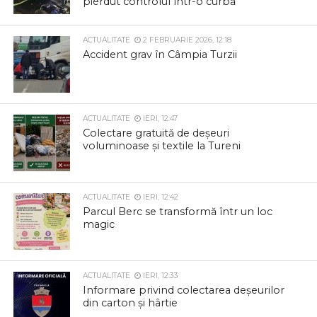
pierdut controlul într-o curbă
ACTUALITATE
2 FEBRUARIE 2026, 12:18
Accident grav în Câmpia Turzii
ACTUALITATE
IERI, 12:47
Colectare gratuită de deșeuri
voluminoase și textile la Tureni
ACTUALITATE
IERI, 12:42
Parcul Berc se transformă într un loc
magic
ACTUALITATE
IERI, 12:33
Informare privind colectarea deșeurilor
din carton și hârtie