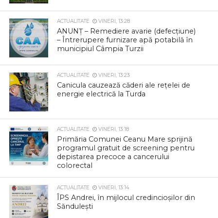
ACTUALITATE
VINERI, 13:28
ANUNȚ – Remediere avarie (defecțiune)
– Întrerupere furnizare apă potabilă în
municipiul Câmpia Turzii
ACTUALITATE
VINERI, 13:23
Canicula cauzează căderi ale rețelei de
energie electrică la Turda
ACTUALITATE
VINERI, 13:18
Primăria Comunei Ceanu Mare sprijină
programul gratuit de screening pentru
depistarea precoce a cancerului
colorectal
ACTUALITATE
VINERI, 13:14
ÎPS Andrei, în mijlocul credincioșilor din
Săndulești