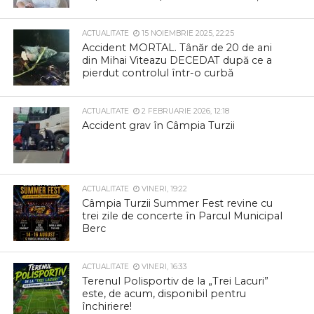
ACTUALITATE
15 NOIEMBRIE 2025, 22:25
Accident MORTAL. Tânăr de 20 de ani
din Mihai Viteazu DECEDAT după ce a
pierdut controlul într-o curbă
ACTUALITATE
2 FEBRUARIE 2026, 12:18
Accident grav în Câmpia Turzii
ACTUALITATE
VINERI, 19:22
Câmpia Turzii Summer Fest revine cu
trei zile de concerte în Parcul Municipal
Berc
ACTUALITATE
VINERI, 16:33
Terenul Polisportiv de la „Trei Lacuri”
este, de acum, disponibil pentru
închiriere!