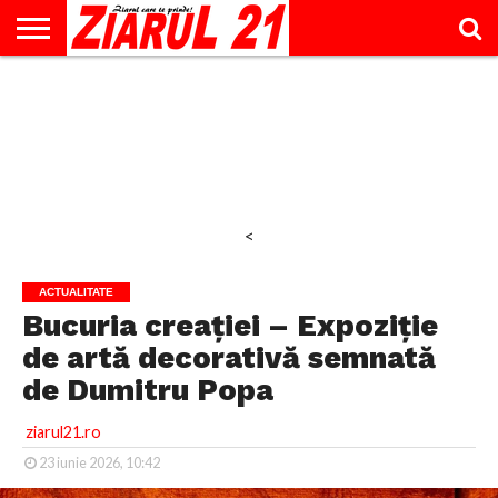
ACTUALITATE
INTERVIU
EDUCAŢIE
LIFESTYLE
OPINII
SPORT
ŞTIRI
UTILE
CONTACT
& TIMP
LIBER
<
ACTUALITATE
Bucuria creației – Expoziție
de artă decorativă semnată
de Dumitru Popa
ziarul21.ro
23 iunie 2026, 10:42