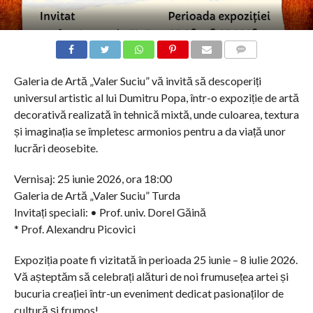
COMMENTS
Galeria de Artă „Valer Suciu” vă invită să descoperiți
universul artistic al lui Dumitru Popa, într-o expoziție de artă
decorativă realizată în tehnică mixtă, unde culoarea, textura
și imaginația se împletesc armonios pentru a da viață unor
lucrări deosebite.
Vernisaj: 25 iunie 2026, ora 18:00
Galeria de Artă „Valer Suciu” Turda
Invitați speciali: • Prof. univ. Dorel Găină
* Prof. Alexandru Picovici
Expoziția poate fi vizitată în perioada 25 iunie – 8 iulie 2026.
Vă așteptăm să celebrați alături de noi frumusețea artei și
bucuria creației într-un eveniment dedicat pasionaților de
cultură și frumos!