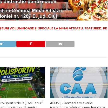
EURI VOLUMINOASE ȘI SPECIALE LA MIHAI VITEAZU
,
FEATURED
,
PE
Polisportiv de la „Trei Lacuri”
ANUNȚ – Remediere avarie
 acum, disponibil pentru
(defecțiune) – Întrerupere furnizare