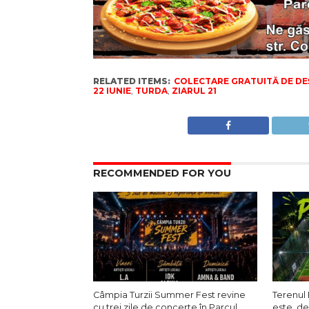
RELATED ITEMS:
COLECTARE GRATUITĂ DE DEȘ
22 IUNIE
,
TURDA
,
ZIARUL 21
RECOMMENDED FOR YOU
Câmpia Turzii Summer Fest revine
Terenul 
cu trei zile de concerte în Parcul
este, de