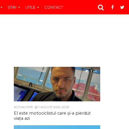
ŞTIRI
UTILE
CONTACT
7.4K
ACTUALITATE
1 AUGUST 2026, 20:29
El este motociclistul care și-a pierdut
viața azi