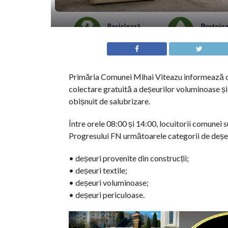
Primăria Comunei Mihai Viteazu informează cetă
colectare gratuită a deșeurilor voluminoase și 
obișnuit de salubrizare.
Între orele 08:00 și 14:00, locuitorii comunei s
Progresului FN următoarele categorii de deșe
• deșeuri provenite din construcții;
• deșeuri textile;
• deșeuri voluminoase;
• deșeuri periculoase.