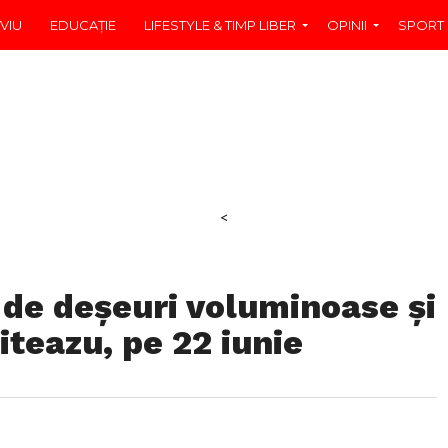
VIU
EDUCAŢIE
LIFESTYLE & TIMP LIBER
OPINII
SPORT
<
 de deșeuri voluminoase și
iteazu, pe 22 iunie