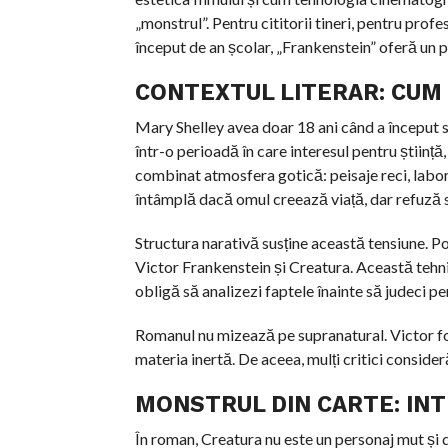
„monstrul”. Pentru cititorii tineri, pentru profe
început de an școlar, „Frankenstein” oferă un pu
CONTEXTUL LITERAR: CUM
Mary Shelley avea doar 18 ani când a început 
într-o perioadă în care interesul pentru știință
combinat atmosfera gotică: peisaje reci, labora
întâmplă dacă omul creează viață, dar refuză 
Structura narativă susține această tensiune. P
Victor Frankenstein și Creatura. Această tehni
obligă să analizezi faptele înainte să judeci pe
Romanul nu mizează pe supranatural. Victor fol
materia inertă. De aceea, mulți critici consider
MONSTRUL DIN CARTE: INT
În roman, Creatura nu este un personaj mut și de