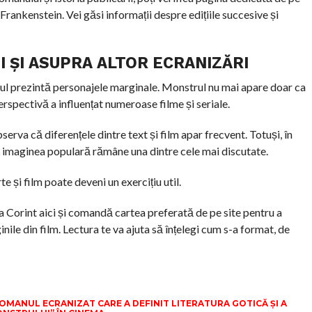
ankenstein. Vei găsi informații despre edițiile succesive și
I ȘI ASUPRA ALTOR ECRANIZĂRI
l prezintă personajele marginale. Monstrul nu mai apare doar ca
erspectivă a influențat numeroase filme și seriale.
bserva că diferențele dintre text și film apar frecvent. Totuși, în
și imaginea populară rămâne una dintre cele mai discutate.
e și film poate deveni un exercițiu util.
ia Corint aici și comandă cartea preferată de pe site pentru a
ile din film. Lectura te va ajuta să înțelegi cum s-a format, de
OMANUL ECRANIZAT CARE A DEFINIT LITERATURA GOTICĂ ȘI A