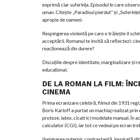
exprimă clar suferința. Episodul în care obse
uman. Citește „Paradisul pierdut” și „Suferințe
apropie de oameni.
Respingerea violentă pe care o trăiește îl schim
acceptării. Romanul te invită să reflectezi: c
reacționează din durere?
Discuțiile despre identitate, marginalizare și r
educațional.
DE LA ROMAN LA FILM: ÎN
CINEMA
Prima ecranizare celebră, filmul din 1931 regi
Boris Karloff a purtat un machiaj realizat prin 
proteze, latex, cicatrici modelate manual. În 
calculator (CGI), iar tot ce vedeai pe ecran treb
Iluminarea puternic contrastantă, inspirată d