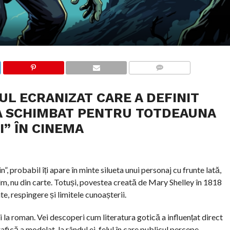
COMMENTS
L ECRANIZAT CARE A DEFINIT
 A SCHIMBAT PENTRU TOTDEAUNA
” ÎN CINEMA
 probabil îți apare în minte silueta unui personaj cu frunte lată,
film, nu din carte. Totuși, povestea creată de Mary Shelley în 1818
, respingere și limitele cunoașterii.
i la roman. Vei descoperi cum literatura gotică a influențat direct
fică a modelat, la rândul ei, felul în care publicul percepe