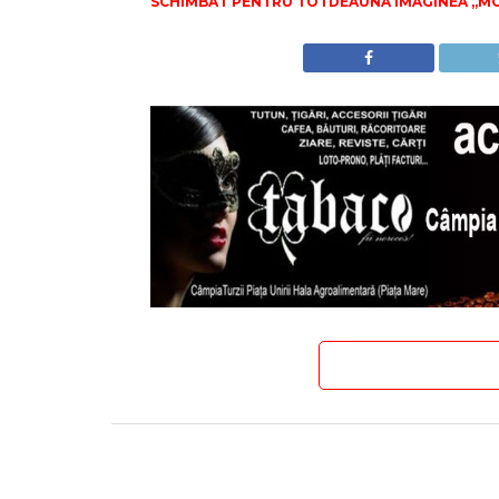
SCHIMBAT PENTRU TOTDEAUNA IMAGINEA „MO