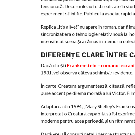
tensionată. Decorurile au fost realizate în stud
experiment științific. Publicul a asociat rapid 
Replica „It’s alive!” nu apare în roman, dar fil
sincronizat era o tehnologie relativ nouă la înce
intensificat scena și a rămas în memoria colect
DIFERENȚE CLARE ÎNTRE C
Dacă citești
Frankenstein – romanul ecraniza
1931, vei observa câteva schimbări evidente.
În carte, Creatura argumentează, citează, refle
pune accent pe dilema morală a lui Victor. Film
Adaptarea din 1994, „Mary Shelley’s Frankenstei
interpretat o Creatură capabilă să își exprime 
moderne pentru acea perioadă și un ritm narat
Dacă vrei să consulți detalii despre structura r