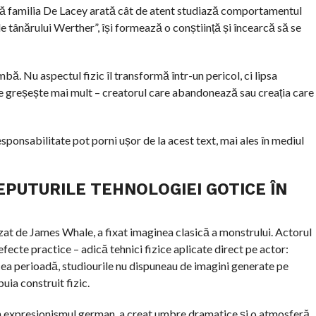
rvă familia De Lacey arată cât de atent studiază comportamentul
le tânărului Werther”, își formează o conștiință și încearcă să se
bă. Nu aspectul fizic îl transformă într-un pericol, ci lipsa
ine greșește mai mult – creatorul care abandonează sau creația care
esponsabilitate pot porni ușor de la acest text, mai ales în mediul
CEPUTURILE TEHNOLOGIEI GOTICE ÎN
zat de James Whale, a fixat imaginea clasică a monstrului. Actorul
efecte practice – adică tehnici fizice aplicate direct pe actor:
acea perioadă, studiourile nu dispuneau de imagini generate pe
uia construit fizic.
in expresionismul german, a creat umbre dramatice și o atmosferă