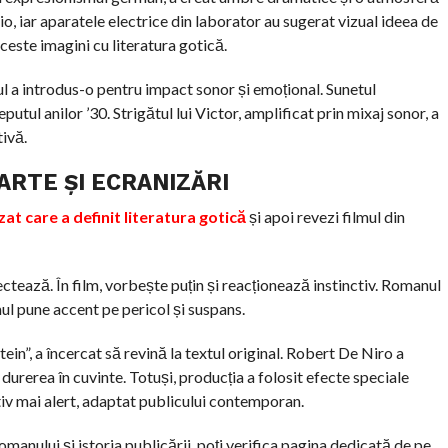
io, iar aparatele electrice din laborator au sugerat vizual ideea de
aceste imagini cu literatura gotică.
mul a introdus-o pentru impact sonor și emoțional. Sunetul
putul anilor ’30. Strigătul lui Victor, amplificat prin mixaj sonor, a
ivă.
ARTE ȘI ECRANIZĂRI
t care a definit literatura gotică
și apoi revezi filmul din
ctează. În film, vorbește puțin și reacționează instinctiv. Romanul
ul pune accent pe pericol și suspans.
n”, a încercat să revină la textul original. Robert De Niro a
durerea în cuvinte. Totuși, producția a folosit efecte speciale
iv mai alert, adaptat publicului contemporan.
omanului și istoria publicării, poți verifica pagina dedicată de pe