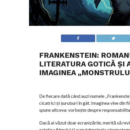
FRANKENSTEIN: ROMANU
LITERATURA GOTICĂ ȘI
IMAGINEA „MONSTRULUI
De fiecare dată când auzi numele „Frankenstein”,
cicatrici și șuruburi în gât. Imaginea vine din 
spune altceva: vorbește despre responsabilitate
Dacă ai văzut doar ecranizările, merită să revi
estetica filmului și cum tehnologia cinematogra