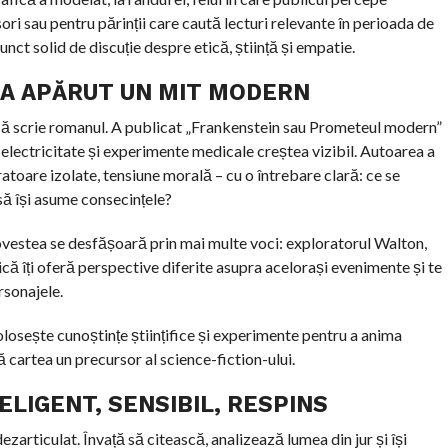
sori sau pentru părinții care caută lecturi relevante în perioada de
nct solid de discuție despre etică, știință și empatie.
 A APĂRUT UN MIT MODERN
să scrie romanul. A publicat „Frankenstein sau Prometeul modern”
, electricitate și experimente medicale creștea vizibil. Autoarea a
toare izolate, tensiune morală – cu o întrebare clară: ce se
să își asume consecințele?
ovestea se desfășoară prin mai multe voci: exploratorul Walton,
că îți oferă perspective diferite asupra acelorași evenimente și te
rsonajele.
osește cunoștințe științifice și experimente pentru a anima
ă cartea un precursor al science-fiction-ului.
ELIGENT, SENSIBIL, RESPINS
zarticulat. Învață să citească, analizează lumea din jur și își