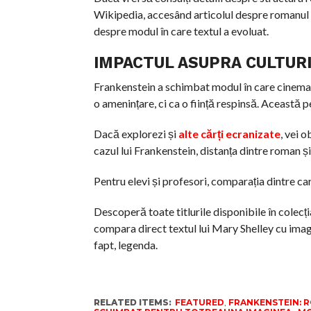
Wikipedia, accesând articolul despre romanul Fr
despre modul în care textul a evoluat.
IMPACTUL ASUPRA CULTURI
Frankenstein a schimbat modul în care cinemau
o amenințare, ci ca o ființă respinsă. Această p
Dacă explorezi și
alte cărți ecranizate
, vei o
cazul lui Frankenstein, distanța dintre roman 
Pentru elevi și profesori, comparația dintre cart
Descoperă toate titlurile disponibile în colecț
compara direct textul lui Mary Shelley cu imagin
fapt, legenda.
RELATED ITEMS:
FEATURED
,
FRANKENSTEIN: R