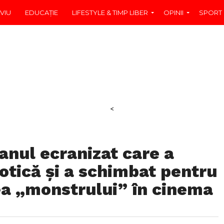
VIU
EDUCAŢIE
LIFESTYLE & TIMP LIBER
OPINII
SPORT
<
nul ecranizat care a
gotică și a schimbat pentru
a „monstrului” în cinema