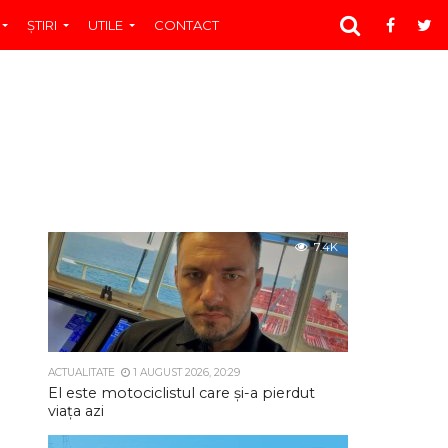
ŞTIRI
UTILE
CONTACT
7.4K
ACTUALITATE
1 AUGUST 2026, 20:29
El este motociclistul care și-a pierdut
viața azi