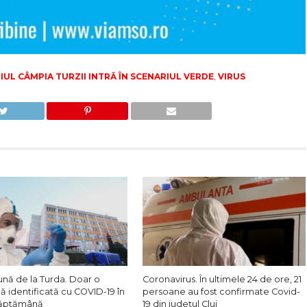
IUL CÂMPIA TURZII INTRĂ ÎN SCENARIUL VERDE
,
VIRUS
ună de la Turda. Doar o
Coronavirus. În ultimele 24 de ore, 21
 identificată cu COVID-19 în
persoane au fost confirmate Covid-
săptămână
19 din județul Cluj