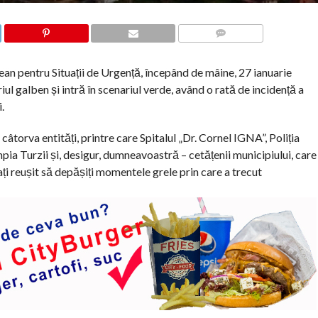
COMMENTS
an pentru Situații de Urgență, începând de mâine, 27 ianuarie
ul galben și intră în scenariul verde, având o rată de incidență a
.
câtorva entități, printre care Spitalul „Dr. Cornel IGNA”, Poliția
ia Turzii și, desigur, dumneavoastră – cetățenii municipiului, care
ați reușit să depășiți momentele grele prin care a trecut