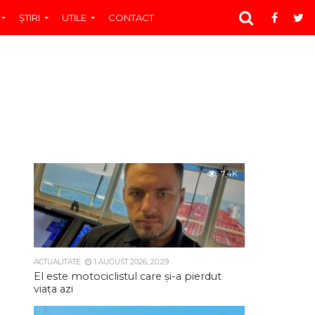
ŞTIRI
UTILE
CONTACT
7.4K
ACTUALITATE
1 AUGUST 2026, 20:29
El este motociclistul care și-a pierdut
viața azi