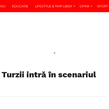
VIU
EDUCAŢIE
LIFESTYLE & TIMP LIBER
OPINII
SPORT
<
urzii intră în scenariul