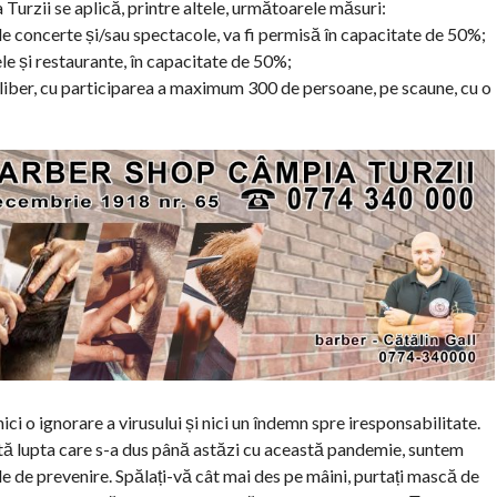
 Turzii se aplică, printre altele, următoarele măsuri:
 de concerte și/sau spectacole, va fi permisă în capacitate de 50%;
nele și restaurante, în capacitate de 50%;
liber, cu participarea a maximum 300 de persoane, pe scaune, cu o
ici o ignorare a virusului și nici un îndemn spre iresponsabilitate.
oată lupta care s-a dus până astăzi cu această pandemie, suntem
le de prevenire. Spălați-vă cât mai des pe mâini, purtați mască de