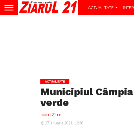
ACTUALITATE
INTER
ACTUALITATE
Municipiul Câmpia T
verde
ziarul21.ro
27 ianuarie 2021, 12:38