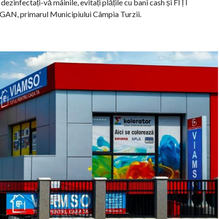
 dezinfectați-vă mâinile, evitați plățile cu bani cash și FIȚI
AN, primarul Municipiului Câmpia Turzii.