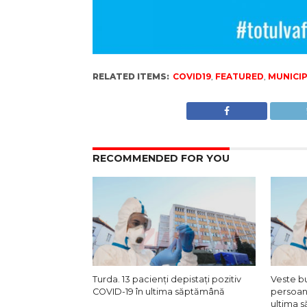
RELATED ITEMS:
COVID19
,
FEATURED
,
MUNICIP
RECOMMENDED FOR YOU
Turda. 13 pacienți depistați pozitiv
Veste b
COVID-19 în ultima săptămână
persoană
ultima 