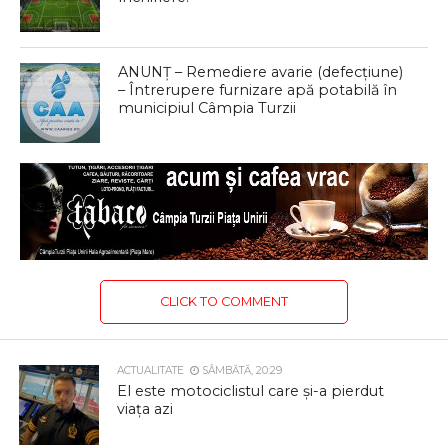
ANUNȚ – Remediere avarie (defecțiune)
– Întrerupere furnizare apă potabilă în
municipiul Câmpia Turzii
CLICK TO COMMENT
ACTUALITATE
SÂMBĂTĂ, 20:29
El este motociclistul care și-a pierdut
viața azi