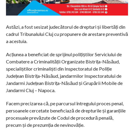
Astăzi, a fost sesizat judecătorul de drepturi și libertăți din
cadrul Tribunalului Cluj cu propunere de arestare preventivă
a acestuia.
Acțiunea a beneficiat de sprijinul polițiștilor Serviciului de
Combatere a Criminalității Organizate Bistrița-Năsăud,
specialiștilor criminaliști din Inspectoratul de Poliție
Județean Bistrița-Năsăud, jandarmilor Inspectoratului de
Jandarmi Județean Bistrița-Năsăud și Grupării Mobile de
Jandarmi Cluj – Napoca.
Facem precizarea că, pe parcursul întregului proces penal,
persoanele cercetate beneficiază de drepturile și garanțiile
procesuale prevăzute de Codul de procedură penală,
precum și de prezumția de nevinovăție.