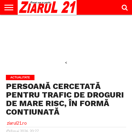
ACTUALITATE
INTERVIU
EDUCAŢIE
LIFESTYLE
OPINII
SPORT
ŞTIRI
UTILE
CONTACT
& TIMP
LIBER
<
ACTUALITATE
PERSOANĂ CERCETATĂ
PENTRU TRAFIC DE DROGURI
DE MARE RISC, ÎN FORMĂ
CONTIUNATĂ
ziarul21.ro
8 mai 2026, 20:27