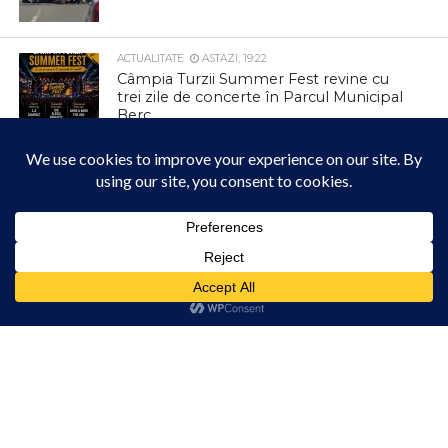
ACTUALITATE
ASTAZI, 19:22
Câmpia Turzii Summer Fest revine cu
trei zile de concerte în Parcul Municipal
Berc
ACTUALITATE
ASTAZI, 16:33
Terenul Polisportiv de la „Trei Lacuri”
este, de acum, disponibil pentru
închiriere!
Acest site folosește cookies. Navigând în continuare, vă exprimați acordul asupra folosirii
cookie-urilor.
Află mai multe
ACTUALITATE
ASTAZI, 13:28
ANUNȚ – Remediere avarie (defecțiune)
Am înțeles!
– Întrerupere furnizare apă potabilă în
municipiul Câmpia Turzii
ACTUALITATE
ASTAZI, 13:23
Canicula cauzează căderi ale rețelei de
energie electrică la Turda