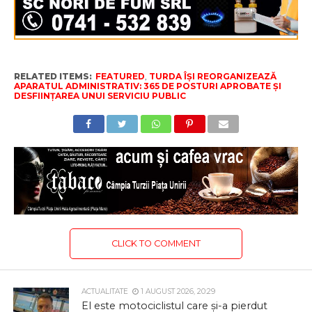
RELATED ITEMS:
FEATURED
,
TURDA ÎȘI REORGANIZEAZĂ
APARATUL ADMINISTRATIV: 365 DE POSTURI APROBATE ȘI
DESFIINȚAREA UNUI SERVICIU PUBLIC
CLICK TO COMMENT
ACTUALITATE
1 AUGUST 2026, 20:29
El este motociclistul care și-a pierdut