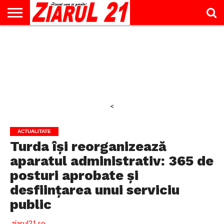
ACTUALITATE
INTERVIU
EDUCAŢIE
LIFESTYLE
OPINII
SPORT
ŞTIRI
UTILE
CONTACT
& TIMP
LIBER
<
ACTUALITATE
Turda își reorganizează
aparatul administrativ: 365 de
posturi aprobate și
desființarea unui serviciu
public
ziarul21.ro