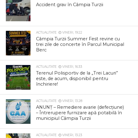
Accident grav în Câmpia Turzii
ACTUALITATE
VINERI, 19:22
Câmpia Turzii Summer Fest revine cu
trei zile de concerte în Parcul Municipal
Berc
ACTUALITATE
VINERI, 16:33
Terenul Polisportiv de la „Trei Lacuri”
este, de acum, disponibil pentru
închiriere!
ACTUALITATE
VINERI, 13:28
ANUNȚ – Remediere avarie (defecțiune)
– Întrerupere furnizare apă potabilă în
municipiul Câmpia Turzii
ACTUALITATE
VINERI, 13:23