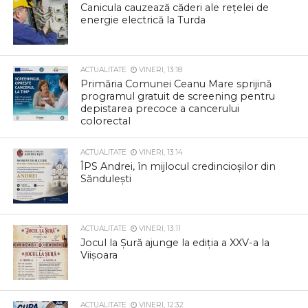
Canicula cauzează căderi ale rețelei de
energie electrică la Turda
ACTUALITATE
VINERI, 13:18
Primăria Comunei Ceanu Mare sprijină
programul gratuit de screening pentru
depistarea precoce a cancerului
colorectal
ACTUALITATE
VINERI, 13:14
ÎPS Andrei, în mijlocul credincioșilor din
Săndulești
ACTUALITATE
VINERI, 13:11
Jocul la Șură ajunge la ediția a XXV-a la
Viișoara
ACTUALITATE
VINERI, 12:32